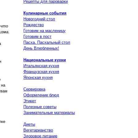
Рецепты для пароварки
Кулинарные события
Новогодний стол
Рождество
 что
Готовим на масленицу
изма.
Готовим в пост
Пасха. Пасхальный стол
а
День Влюбленных!
Национальные кухни
и
Итальянская кухня
Французская кухня
Японская кухня
ю
 на
Сервировка
твам
Оформление блюд
Этикет
Полезные советы
Занимательные материалы
пке
Диеты
Вегетарианство
Здоровое питание