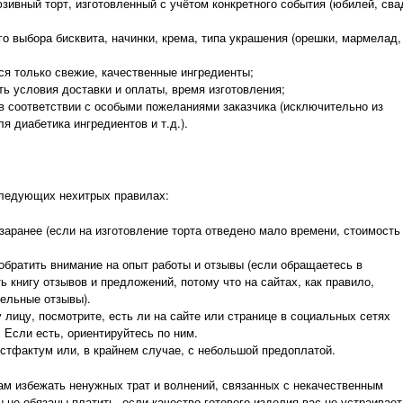
зивный торт, изготовленный с учётом конкретного события (юбилей, сва
о выбора бисквита, начинки, крема, типа украшения (орешки, мармелад,
ся только свежие, качественные ингредиенты;
ть условия доставки и оплаты, время изготовления;
 в соответствии с особыми пожеланиями заказчика (исключительно из
я диабетика ингредиентов и т.д.).
 следующих нехитрых правилах:
заранее (если на изготовление торта отведено мало времени, стоимость
 обратить внимание на опыт работы и отзывы (если обращаетесь в
ь книгу отзывов и предложений, потому что на сайтах, как правило,
ельные отзывы).
 лицу, посмотрите, есть ли на сайте или странице в социальных сетях
 Если есть, ориентируйтесь по ним.
стфактум или, в крайнем случае, с небольшой предоплатой.
ам избежать ненужных трат и волнений, связанных с некачественным
 не обязаны платить, если качество готового изделия вас не устраивает