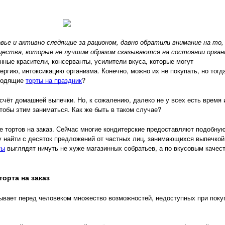
вье и активно следящие за рационом, давно обратили внимание на то,
ества, которые не лучшим образом сказываются на состоянии орган
нные красители, консерванты, усилители вкуса, которые могут
ергию, интоксикацию организма. Конечно, можно их не покупать, но тогд
дходящие
торты на праздник
?
счёт домашней выпечки. Но, к сожалению, далеко не у всех есть время 
тобы этим заниматься. Как же быть в таком случае?
е тортов на заказ. Сейчас многие кондитерские предоставляют подобну
у найти с десяток предложений от частных лиц, занимающихся выпечкой
ты
выглядят ничуть не хуже магазинных собратьев, а по вкусовым качес
орта на заказ
рывает перед человеком множество возможностей, недоступных при поку