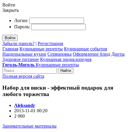
Войти
Закрыть
Логин:
Пароль:
Войти
Забыли пароль?
|
Регистрация
Главная
Кулинарные рецепты
Кулинарные события
Национальные кухни
Сервировка
Оформление блюд
Диеты
Здоровое питание
Кулнарная энциклопедия
Гоголь-Моголь
Кулинарные рецепты
Найти
Полная версия сайта
Набор для виски - эффектный подарок для
любого торжества
Aleksandr
2013-11-01 00:20
2 060
Занимательные материалы