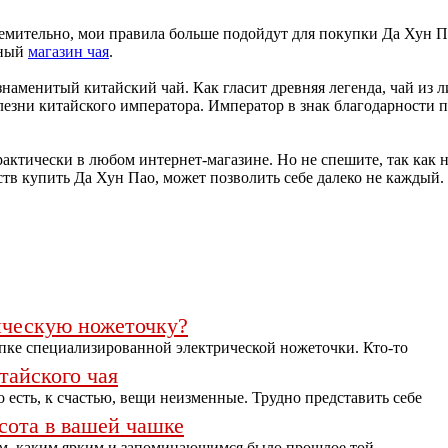
ремительно, мои правила больше подойдут для покупки Да Хун Па
чный
магазин чая
.
знаменитый китайский чай. Как гласит древняя легенда, чай из 
олезни китайского императора. Император в знак благодарности
рактически в любом интернет-магазине. Но не спешите, так как 
еств купить Да Хун Пао, может позволить себе далеко не каждый.
ическую ножеточку?
пке специализированной электрической ножеточки. Кто-то
итайского чая
 есть, к счастью, вещи неизменные. Трудно представить себе
асота в вашей чашке
ем, каким ярким и запоминающимся было прошлое той