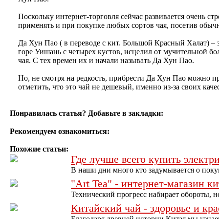
Поскольку интернет-торговля сейчас развивается очень ст
применять и при покупке любых сортов чая, посетив обы
Да Хун Пао ( в переводе с кит. Большой Красный Халат) – 
горе Уишань с четырех кустов, исцелил от мучительной б
чая. С тех времен их и начали называть Да Хун Пао.
Но, не смотря на редкость, прибрести Да Хун Пао можно п
отметить, что это чай не дешевый, именно из-за своих кач
Понравилась статья? Добавьте в закладки:
Рекомендуем ознакомиться:
Похожие статьи:
Где лучше всего купить электр
В наши дни много кто задумывается о поку
"Art Tea" - интернет-магазин к
Технический прогресс набирает обороты, но
Китайский чай - здоровье и кр
Благодаря древней истории Китая мы узна