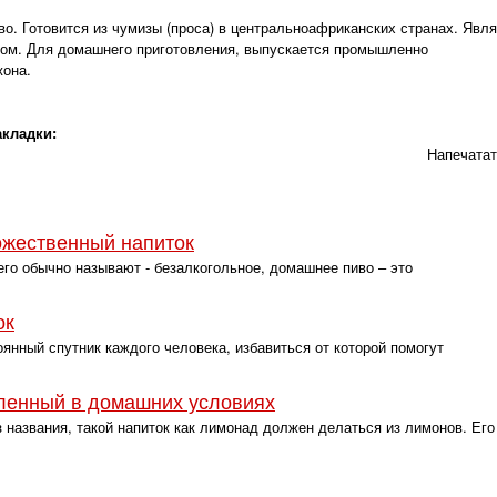
о. Готовится из чумизы (проса) в центральноафриканских странах. Явл
ом. Для домашнего приготовления, выпускается промышленно
жона.
акладки:
Напечата
ожественный напиток
го обычно называют - безалкогольное, домашнее пиво – это
ок
нный спутник каждого человека, избавиться от которой помогут
ленный в домашних условиях
названия, такой напиток как лимонад должен делаться из лимонов. Его