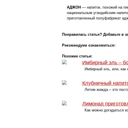
АДЖОН
— напиток, похожий на пив
национальным угандийским напитк
приготовленный полуфабрикат ад
Понравилась статья? Добавьте в з
Рекомендуем ознакомиться:
Похожие статьи:
Имбирный эль – б
Имбирный эль, или, как е
Клубничный напит
Летом жажда – это постоя
Лимонад приготов
Как можно догадаться из 