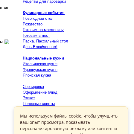
Рецепты для пароварки
яется
Кулинарные события
Новогодний стол
Рождество
Готовим на масленицу
Готовим в пост
Пасха. Пасхальный стол
ть:
День Влюбленных!
Национальные кухни
Итальянская кухня
Французская кухня
Японская кухня
Сервировка
Оформление блюд
Этикет
Полезные советы
Занимательные материалы
Мы используем файлы cookie, чтобы улучшить
Диеты
ваш опыт просмотра, показывать
Вегетарианство
персонализированную рекламу или контент и
Здоровое питание