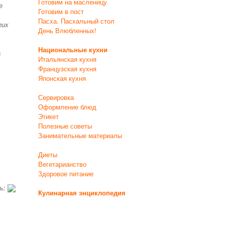
Готовим на масленицу
е
Готовим в пост
Пасха. Пасхальный стол
гих
День Влюбленных!
Национальные кухни
й
Итальянская кухня
Французская кухня
Японская кухня
Сервировка
Оформление блюд
Этикет
Полезные советы
Занимательные материалы
Диеты
Вегетарианство
Здоровое питание
ть:
Кулинарная энциклопедия