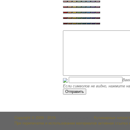
Вве
Если символов не видно, нажмите на
Copyright © 2009 - 2019.
Гоголь-моголь.su
- Кулинарные хитрост
При перепечатке и использовании материалов активная ссылка 