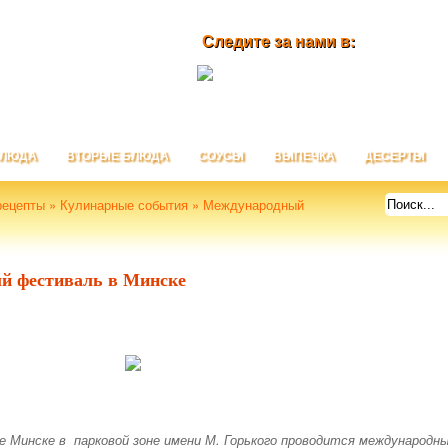
Следите за нами в:
БЛЮДА
ВТОРЫЕ БЛЮДА
СОУСЫ
ВЫПЕЧКА
ДЕСЕРТЫ
рецепты
»
Кулинарные события
» Международный
й фестиваль в Минске
е Минске в парковой зоне имени М. Горького проводится международн