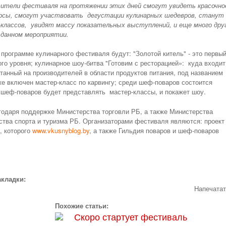
ители фестиваля на протяжении этих дней смогут увидеть красочно
урсы, смогут участвовать дегустации кулинарных шедевров, станут
классов, увидят массу показательных выступлений, и еще много дру
 данном мероприятии.
программе кулинарного фестиваля будут: "Золотой китель" - это первы
го уровня; кулинарное шоу-битва "Готовим с ресторацией»: куда входит
читанный на производителей в области продуктов питания, под названием
же включен мастер-класс по карвингу; среди шеф-поваров состоится
и шеф-поваров будет представлять мастер-классы, и покажет шоу.
годаря поддержке Министерства торговли РБ, а также Министерства
ства спорта и туризма РБ. Организаторами фестиваля являются: проект
, которого
www.vkusnyblog.by
, а также Гильдия поваров и шеф-поваров
акладки:
Напечата
Похожие статьи:
Скоро стартует фестиваль