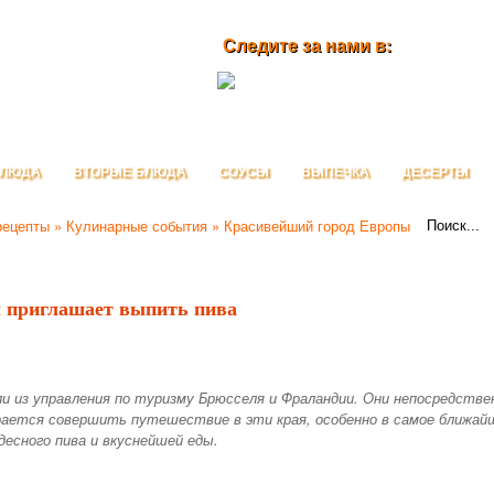
Следите за нами в:
БЛЮДА
ВТОРЫЕ БЛЮДА
СОУСЫ
ВЫПЕЧКА
ДЕСЕРТЫ
рецепты
»
Кулинарные события
» Красивейший город Европы
 приглашает выпить пива
 из управления по туризму Брюсселя и Фраландии. Они непосредств
рается совершить путешествие в эти края, особенно в самое ближай
есного пива и вкуснейшей еды.