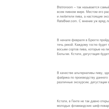
Bistronoom – так называется самы
всем пивном мире. Местом его ра
и любители пива, а настоящие эк
RateBeer.com. С мнение уж вряд л
В начале февраля в Брюгге пройде
течь рекой. Каждому гостю будет
восьми сортов пива, которые на 
Бельгии. Кстати, дегустация будет
В качестве альтернативы пиву, зд
фабрика по производству данного 
различные экскурсии, дегустации
Кстати, в Генте не так давно отк
молодых фламандских шеф-поваров