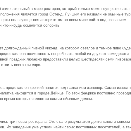
й замечательный в мире ресторан, который только может существовать 
сположения является город Остенд. Лучшим его назвали не обычные тур
сперты пользующегося авторитетом во всем мире сайта под названием
и кто-нибудь осмелится оспорить.
т долгожданный пивной уикэнд, на котором светлое и темное пиво буде
 предоставлена возможность попробовать любой из двухсот семидесяти
пивной праздник любезно предоставили целых шестидесяти семи пивовар
 стоить всего три евро.
есь представлен крепкий напиток под названием женевер. Самая известн
напитка находится в городе Дейнце. По этой фабрике постоянно провод
 во время которых являются самым обычным делом.
рылись три новых ресторана. Это стало результатом деятельности совсем
. Их заведения уже успели найти своих постоянных посетителей, а та