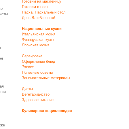
Готовим на масленицу
Готовим в пост
во
Пасха. Пасхальный стол
исты
День Влюбленных!
Национальные кухни
Итальянская кухня
Французская кухня
Японская кухня
т
Сервировка
ен
Оформление блюд
Этикет
Полезные советы
Занимательные материалы
ая
Диеты
ятся
Вегетарианство
Здоровое питание
Кулинарная энциклопедия
кже