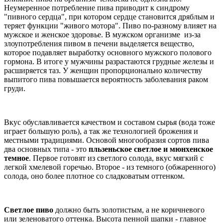
Неумеренное потребление пива приводит к синдрому
"пивного сердца", при котором сердце становится дряблым и
теряет функции "живого мотора". Пиво по-разному влияет на
мужское и женское здоровье. В мужском организме из-за
злоупотребления пивом в печени выделяется вещество,
которое подавляет выработку основного мужского полового
гормона. В итоге у мужчины разрастаются грудные железы и
расширяется таз. У женщин пропорционально количеству
выпитого пива повышается вероятность заболевания раком
груди.
Вкус обуславливается качеством и составом сырья (вода тоже
играет большую роль), а так же технологией брожения и
местными традициями. Основой многообразия сортов пива
два основных типа - это
пльзеньское светлое и мюнхенское
темное
. Первое готовят из светлого солода, вкус мягкий с
легкой хмелевой горечью. Второе - из темного (обжаренного)
солода, оно более плотное со сладковатым оттенком.
Светлое пиво
должно быть золотистым, а не коричневого
или зеленоватого оттенка. Высота пенной шапки - главное