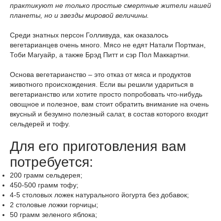
практикуют не только простые смертные жители нашей
планеты, но и звезды мировой величины.
Среди знатных персон Голливуда, как оказалось
вегетарианцев очень много. Мясо не едят Натали Портман,
Тоби Магуайр, а также Брэд Питт и сэр Пол Маккартни.
Основа вегетарианство – это отказ от мяса и продуктов
животного происхождения. Если вы решили удариться в
вегетарианство или хотите просто попробовать что-нибудь
овощное и полезное,
вам стоит обратить внимание на очень
вкусный и безумно полезный салат, в состав которого входит
сельдерей и тофу
.
Для его приготовления вам
потребуется:
200
грамм
сельдерея
;
450-500
грамм
тофу
;
4-5
столовых ложек
натурального йогурта
без добавок;
2
столовые ложки
горчицы
;
50
грамм
зеленого яблока
;