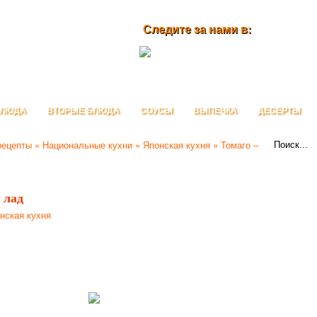
Следите за нами в:
БЛЮДА
ВТОРЫЕ БЛЮДА
СОУСЫ
ВЫПЕЧКА
ДЕСЕРТЫ
рецепты
»
Национальные кухни
»
Японская кухня
» Томаго –
 лад
нская кухня