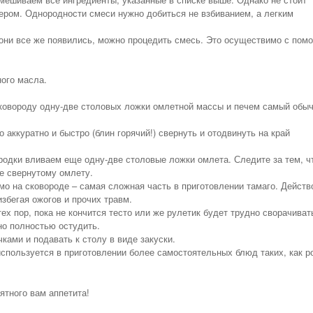
ером. Однородности смеси нужно добиться не взбиванием, а легким
 они все же появились, можно процедить смесь. Это осуществимо с по
.
ного масла.
ковороду одну-две столовых ложки омлетной массы и печем самый обы
 аккуратно и быстро (блин горячий!) свернуть и отодвинуть на край
родки вливаем еще одну-две столовые ложки омлета. Следите за тем, ч
е свернутому омлету.
о на сковороде – самая сложная часть в приготовлении тамаго. Действ
избегая ожогов и прочих травм.
ех пор, пока не кончится тесто или же рулетик будет трудно сворачиват
но полностью остудить.
ками и подавать к столу в виде закуски.
используется в приготовлении более самостоятельных блюд таких, как 
ятного вам аппетита!