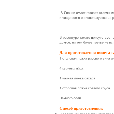
В Японии омлет готовят отличным 
и чаще всего он используется в п
В рецептуре тамаго присутствует с
другое, ни тем более третье не ис
Для приготовления омлета та
1 столовая ложка рисового вина и
4 куриных яйца
1 чайная ложка сахара
1 столовая ложка соевого соуса
Немного соли
Способ приготовления:
В отдельной небольшой емкости с