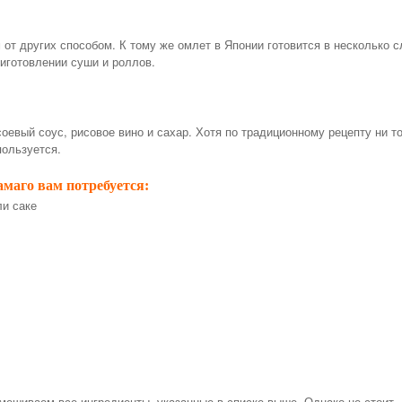
от других способом. К тому же омлет в Японии готовится в несколько с
риготовлении суши и роллов.
оевый соус, рисовое вино и сахар. Хотя по традиционному рецепту ни то
пользуется.
маго вам потребуется:
ли саке
мешиваем все ингредиенты, указанные в списке выше. Однако не стоит