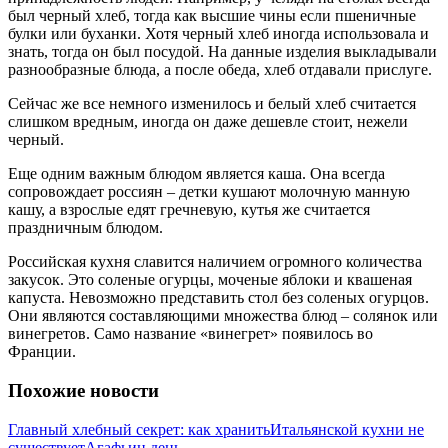
был черный хлеб, тогда как высшие чины если пшеничные
булки или буханки. Хотя черный хлеб иногда использовала и
знать, тогда он был посудой. На данные изделия выкладывали
разнообразные блюда, а после обеда, хлеб отдавали прислуге.
Сейчас же все немного изменилось и белый хлеб считается
слишком вредным, иногда он даже дешевле стоит, нежели
черный.
Еще одним важным блюдом является каша. Она всегда
сопровождает россиян – детки кушают молочную манную
кашу, а взрослые едят гречневую, кутья же считается
праздничным блюдом.
Российская кухня славится наличием огромного количества
закусок. Это соленые огурцы, моченые яблоки и квашеная
капуста. Невозможно представить стол без соленых огурцов.
Они являются составляющими множества блюд – солянок или
винегретов. Само название «винегрет» появилось во
Франции.
Похожие новости
Главный хлебный секрет: как хранить
Итальянской кухни не
существует
Агафьин день