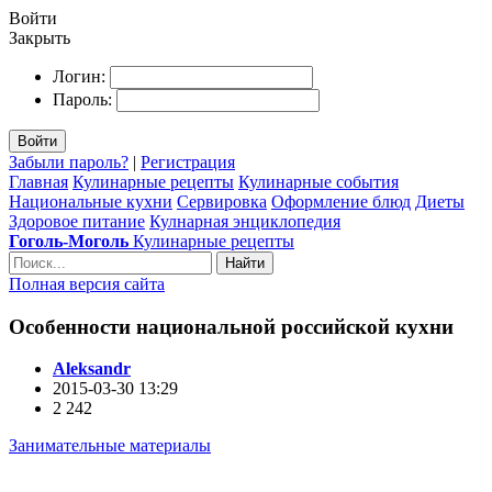
Войти
Закрыть
Логин:
Пароль:
Войти
Забыли пароль?
|
Регистрация
Главная
Кулинарные рецепты
Кулинарные события
Национальные кухни
Сервировка
Оформление блюд
Диеты
Здоровое питание
Кулнарная энциклопедия
Гоголь-Моголь
Кулинарные рецепты
Найти
Полная версия сайта
Особенности национальной российской кухни
Aleksandr
2015-03-30 13:29
2 242
Занимательные материалы