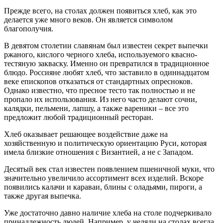
Прежде всего, на столах должен появиться хлеб, как это
делается уже много веков. Он является символом
благополучия.
В девятом столетии славянам был известен секрет выпечки
ржаного, кислого черного хлеба, используемого квасно-
тестяную закваску. Именно он превратился в традиционное
блюдо. Россияне любят хлеб, что заставило в одиннадцатом
веке епископов отказаться от стандартных опресноков.
Однако известно, что пресное тесто так полностью и не
пропало их использования. Из него часто делают сочни,
калядки, пельмени, лапшу, а также вареники – все это
предложит любой традиционный ресторан.
Хлеб оказывает решающее воздействие даже на
хозяйственную и политическую ориентацию Руси, которая
имела близкие отношения с Византией, а не с Западом.
Десятый век стал известен появлением пшеничной муки, что
значительно увеличило ассортимент всех изделий. Вскоре
появились калачи и караваи, блины с оладьями, пироги, а
также другая выпечка.
Уже достаточно давно наличие хлеба на столе подчеркивало
принадлежность людей. Например, у челяди на столах всегда