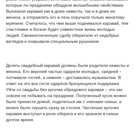
которые по преданиям обладали волшебными свойствами.
Выпекали каравай как в доме невесты, так и в доме ее
жениха, а отправлять его в печь поручали только женатому
мужчине. Считалось, что чем выше поднимался каравай, тем
счастливее и богаче будет совместная жизнь молодых
людей. Свежеиспеченную сдобу оберегали от недобрых
взглядов и покрывали специальным рушником.
Делить свадебный каравай должны были родители невесты и
жениха. Его верхней частью одаряли молодых, средней –
потчевали гостей, а нижняя – доставалась музыкантам. В
ответ на это все гости одаряли брачующихся подарками.
Уйти со свадьбы без кусочка обрядового каравая – это как
совсем не побывать на празднике. Полученный кусок можно
было принести домой, поделиться им с членами семьи, а
можно было скушать сразу за столом. Частенько кусочек
каравая выступал в роли оберега и его хранили в семье
долгое время.