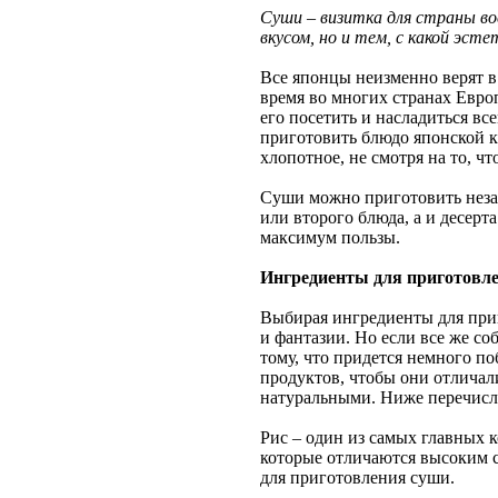
Суши – визитка для страны во
вкусом, но и тем, с какой эст
Все японцы неизменно верят в т
время во многих странах Евро
его посетить и насладиться в
приготовить блюдо японской к
хлопотное, не смотря на то, чт
Суши можно приготовить незави
или второго блюда, а и десер
максимум пользы.
Ингредиенты для приготовл
Выбирая ингредиенты для при
и фантазии. Но если все же со
тому, что придется немного п
продуктов, чтобы они отлича
натуральными. Ниже перечисле
Рис – один из самых главных 
которые отличаются высоким 
для приготовления суши.