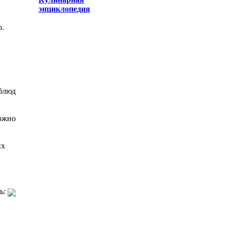
энциклопедия
о.
 блюд
Можно
их
ь: