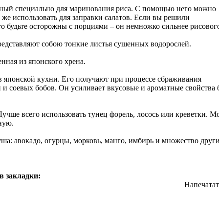
нный специально для маринования риса. С помощью него можно
же использовать для заправки салатов. Если вы решили
то будьте осторожны с порциями – он немножко сильнее рисовог
представляют собою тонкие листья сушенных водорослей.
нная из японского хрена.
 в японской кухни. Его получают при процессе сбраживания
и соевых бобов. Он усиливает вкусовые и ароматные свойства
учше всего использовать тунец форель, лосось или креветки. 
ную.
уша: авокадо, огурцы, морковь, манго, имбирь и множество друг
в закладки:
Напечатат