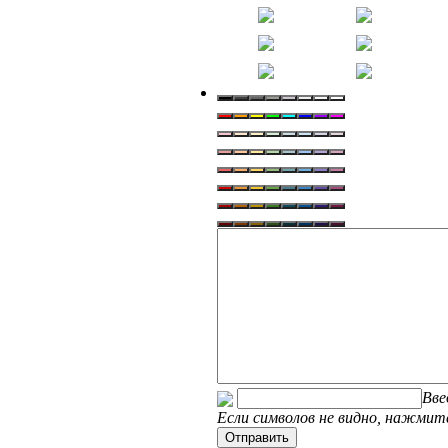
Вве
Если символов не видно, нажмите