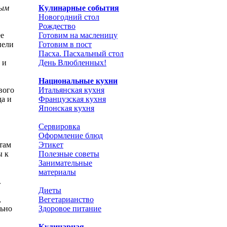
Кулинарные события
ным
Новогодний стол
Рождество
Готовим на масленицу
ее
Готовим в пост
пели
Пасха. Пасхальный стол
День Влюбленных!
 и
Национальные кухни
Итальянская кухня
вого
Французская кухня
да и
Японская кухня
Сервировка
Оформление блюд
Этикет
там
Полезные советы
ы к
Занимательные
материалы
.
Диеты
Вегетарианство
,
Здоровое питание
льно
Кулинарная