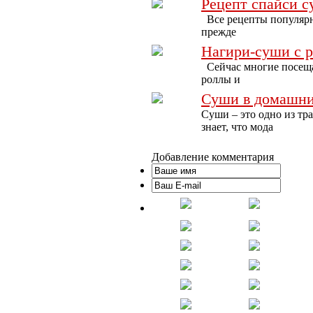
Рецепт спайси 
Все рецепты популярн
прежде
Нагири-суши с 
Сейчас многие посещаю
роллы и
Суши в домашни
Суши – это одно из тр
знает, что мода
Добавление комментария