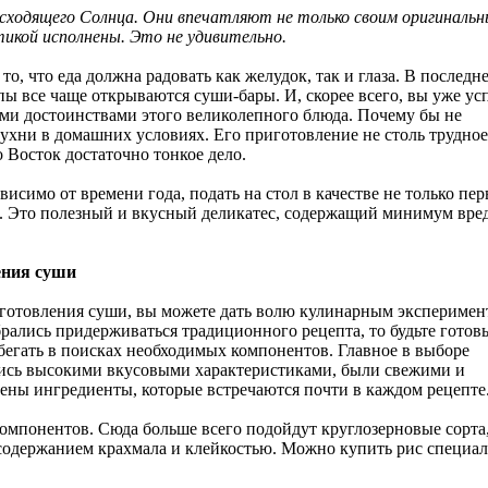
сходящего Солнца. Они впечатляют не только своим оригиналь
етикой исполнены. Это не удивительно.
о, что еда должна радовать как желудок, так и глаза. В последн
пы все чаще открываются суши-бары. И, скорее всего, вы уже ус
семи достоинствами этого великолепного блюда. Почему бы не
ухни в домашних условиях. Его приготовление не столь трудное
о Восток достаточно тонкое дело.
симо от времени года, подать на стол в качестве не только пер
та. Это полезный и вкусный деликатес, содержащий минимум вре
ения суши
готовления суши, вы можете дать волю кулинарным эксперимен
брались придерживаться традиционного рецепта, то будьте готов
обегать в поисках необходимых компонентов. Главное в выборе
лись высокими вкусовыми характеристиками, были свежими и
ны ингредиенты, которые встречаются почти в каждом рецепте
компонентов. Сюда больше всего подойдут круглозерновые сорта
содержанием крахмала и клейкостью. Можно купить рис специа