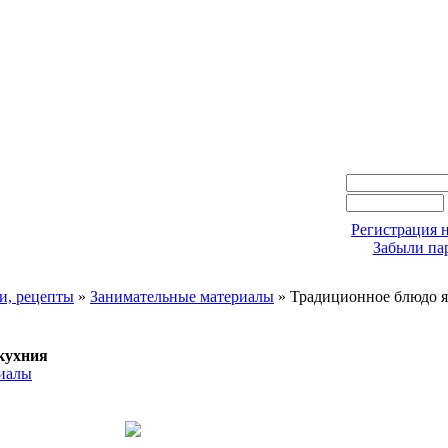
Регистрация н
Забыли па
и, рецепты
»
Занимательные материалы
» Традиционное блюдо я
кухния
иалы