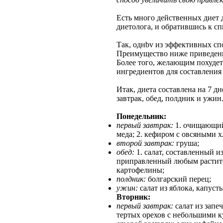
Есть много действенных диет 
диетолога, и обратившись к сп
Так, однbv из эффективных сп
Преимущество ниже приведенно
Более того, желающим похудет
ингредиентов для составления
Итак, диета составлена на 7 дн
завтрак, обед, полдник и ужин
Понедельник:
первый завтрак:
1. очищающий 
меда; 2. кефиром с овсяными 
второй завтрак:
груша;
обед:
1. салат, составленный и
приправленный любым растите
картофелины;
полдник:
болгарский перец;
ужин:
салат из яблока, капуст
Вторник:
первый завтрак:
салат из запе
тертых орехов с небольшими к