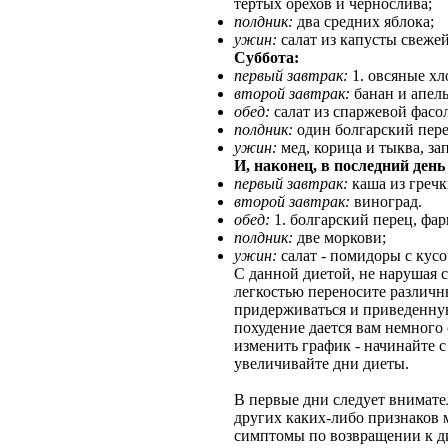
тертых орехов и чернослива;
полдник:
два средних яблока;
ужин:
салат из капусты свеже
Суббота:
первый завтрак:
1. овсяные хл
второй завтрак:
банан и апель
обед:
салат из спаржевой фасол
полдник:
один болгарский пере
ужин:
мед, корица и тыква, за
И, наконец, в последний день
первый завтрак:
каша из гречки
второй завтрак:
виноград.
обед:
1. болгарский перец, фа
полдник:
две моркови;
ужин:
салат - помидоры с кусо
С данной диетой, не нарушая с
легкостью переносите различн
придерживаться и приведенную
похудение дается вам немного 
изменить график - начинайте 
увеличивайте дни диеты.
В первые дни следует внимате
других каких-либо признаков 
симптомы по возвращении к ди