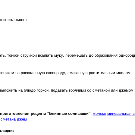
ных солнышек:
ть, тонкой струйкой всыпать муку, перемешать до образования однород
ловником на раскаленную сковороду, смазанную растительным маслом,
ыложить на блюдо горкой, подавать горячими со сметаной или джемом 
приготовления рецепта "Блинные солнышки":
молоко
минеральная в
сметана
джем
кладки: