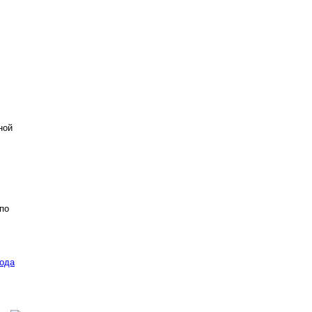
ной
по
ода