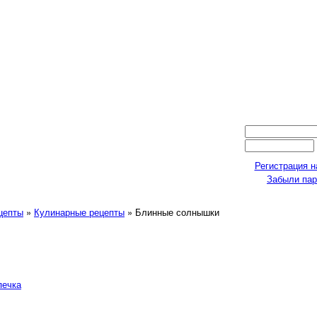
Регистрация н
Забыли па
ецепты
»
Кулинарные рецепты
» Блинные солнышки
печка