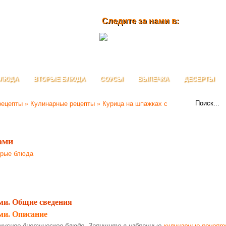
Следите за нами в:
БЛЮДА
ВТОРЫЕ БЛЮДА
СОУСЫ
ВЫПЕЧКА
ДЕСЕРТЫ
рецепты
»
Кулинарные рецепты
» Курица на шпажках с
ами
рые блюда
ми. Общие сведения
ми. Описание
кусное диетическое блюдо. Запишите в избранные
кулинарные рецеп