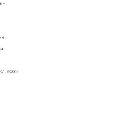
амм
амм
мм
тол. ложки