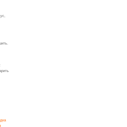
ус,
шить.
2
арить
удка
а