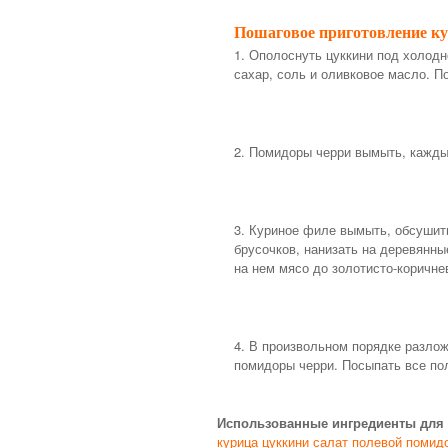
Пошаговое приготовление ку
1. Ополоснуть цуккини под холодн
сахар, соль и оливковое масло. П
2. Помидоры черри вымыть, кажды
3. Куриное филе вымыть, обсушит
брусочков, нанизать на деревянны
на нем мясо до золотисто-коричне
4. В произвольном порядке разлож
помидоры черри. Посыпать все п
Использованные ингредиенты для 
курица
цуккини
салат полевой
помид