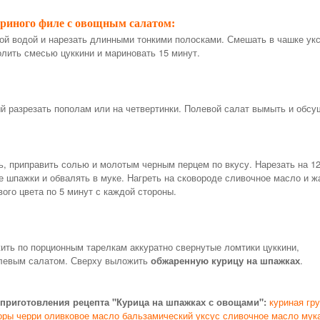
риного филе с овощным салатом:
ой водой и нарезать длинными тонкими полосками. Смешать в чашке укс
олить смесью цуккини и мариновать 15 минут.
й разрезать пополам или на четвертинки. Полевой салат вымыть и обсу
ь, приправить солью и молотым черным перцем по вкусу. Нарезать на 1
е шпажки и обвалять в муке. Нагреть на сковороде сливочное масло и ж
вого цвета по 5 минут с каждой стороны.
ить по порционным тарелкам аккуратно свернутые ломтики цуккини,
олевым салатом. Сверху выложить
обжаренную курицу на шпажках
.
приготовления рецепта "Курица на шпажках с овощами":
куриная гр
оры черри
оливковое масло
бальзамический уксус
сливочное масло
мук