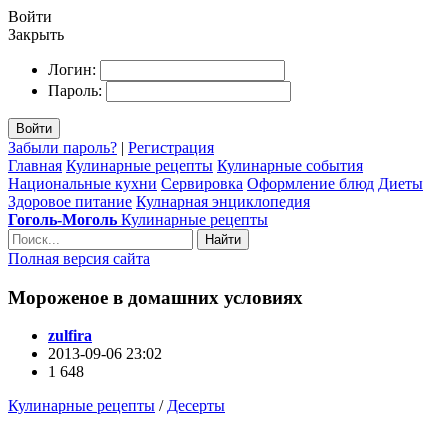
Войти
Закрыть
Логин:
Пароль:
Войти
Забыли пароль?
|
Регистрация
Главная
Кулинарные рецепты
Кулинарные события
Национальные кухни
Сервировка
Оформление блюд
Диеты
Здоровое питание
Кулнарная энциклопедия
Гоголь-Моголь
Кулинарные рецепты
Найти
Полная версия сайта
Мороженое в домашних условиях
zulfira
2013-09-06 23:02
1 648
Кулинарные рецепты
/
Десерты