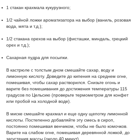
1 стакан крахмала кукурузного;
1/2 чайной ложки ароматизатора на выбор (ваниль, розовая
вода, мята и т.д.);
1/2 стакана орехов на выбор (фисташки, миндаль, грецкий
орех и т.д.);
Сахарная пудра для посыпки.
В кастрюле с толстым дном смешайте сахар, воду и
лимонную кислоту. Доведите до кипения на среднем огне,
помешивая, чтобы сахар растворился. Снизьте огонь и
варите без помешивания до достижения температуры 115
градусов по Цельсию (проверьте термометром для конфет
или пробой на холодной воде).
В миске смешайте крахмал и еще одну щепотку лимонной
кислоты. Постепенно добавляйте эту смесь в сироп,
постоянно помешивая венчиком, чтобы не было комочков.
Варите на слабом огне, помешивая деревянной ложкой, до
загустения массы (около 40 минут).