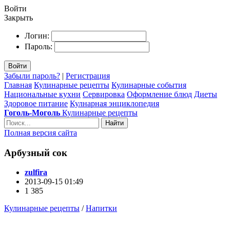
Войти
Закрыть
Логин:
Пароль:
Войти
Забыли пароль?
|
Регистрация
Главная
Кулинарные рецепты
Кулинарные события
Национальные кухни
Сервировка
Оформление блюд
Диеты
Здоровое питание
Кулнарная энциклопедия
Гоголь-Моголь
Кулинарные рецепты
Найти
Полная версия сайта
Арбузный сок
zulfira
2013-09-15 01:49
1 385
Кулинарные рецепты
/
Напитки