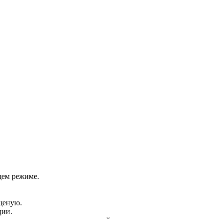
щем режиме.
ущеную.
ции.