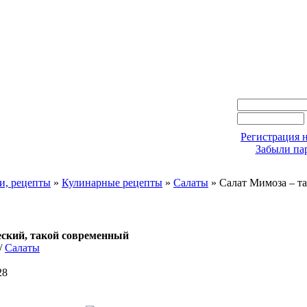
Регистрация н
Забыли па
и, рецепты
»
Кулинарные рецепты
»
Салаты
» Салат Мимоза – та
еский, такой современный
/
Салаты
28