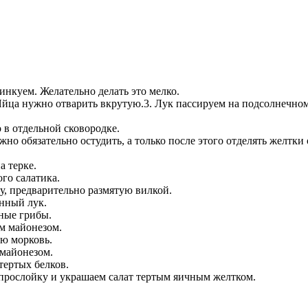
инкуем. Желательно делать это мелко.
 Яйца нужно отварить вкрутую.3. Лук пассируем на подсолнечно
 в отдельной сковородке.
но обязательно остудить, а только после этого отделять желтки 
а терке.
ого салатика.
у, предварительно размятую вилкой.
нный лук.
еные грибы.
м майонезом.
ую морковь.
 майонезом.
тертых белков.
прослойку и украшаем салат тертым яичным желтком.