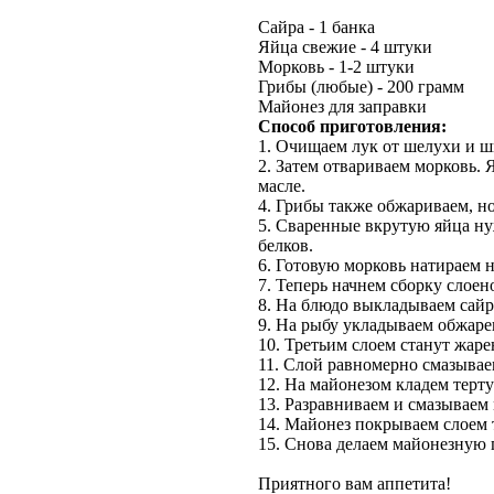
Сайра - 1 банка
Яйца свежие - 4 штуки
Морковь - 1-2 штуки
Грибы (любые) - 200 грамм
Майонез для заправки
Способ приготовления:
1. Очищаем лук от шелухи и ш
2. Затем отвариваем морковь.
масле.
4. Грибы также обжариваем, но
5. Сваренные вкрутую яйца нуж
белков.
6. Готовую морковь натираем н
7. Теперь начнем сборку слоен
8. На блюдо выкладываем сайр
9. На рыбу укладываем обжаре
10. Третьим слоем станут жар
11. Слой равномерно смазывае
12. На майонезом кладем терт
13. Разравниваем и смазываем
14. Майонез покрываем слоем 
15. Снова делаем майонезную 
Приятного вам аппетита!