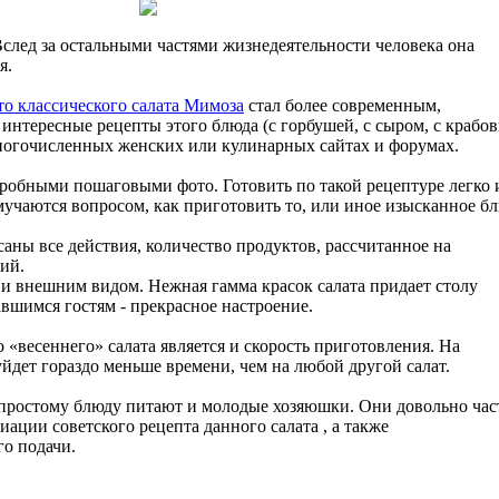
Вслед за остальными частями жизнедеятельности человека она
я.
то классического салата Мимоза
стал более современным,
нтересные рецепты этого блюда (с горбушей, с сыром, с крабо
ногочисленных женских или кулинарных сайтах и форумах.
робными пошаговыми фото. Готовить по такой рецептуре легко 
учаются вопросом, как приготовить то, или иное изысканное бл
аны все действия, количество продуктов, рассчитанное на
ий.
и внешним видом. Нежная гамма красок салата придает столу
авшимся гостям - прекрасное настроение.
«весеннего» салата является и скорость приготовления. На
йдет гораздо меньше времени, чем на любой другой салат.
 простому блюду питают и молодые хозяюшки. Они довольно час
ации советского рецепта данного салата , а также
о подачи.