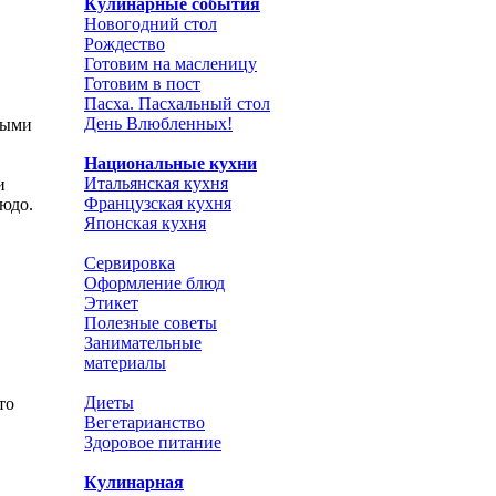
Кулинарные события
Новогодний стол
Рождество
Готовим на масленицу
Готовим в пост
Пасха. Пасхальный стол
День Влюбленных!
выми
Национальные кухни
Итальянская кухня
и
Французская кухня
юдо.
Японская кухня
Сервировка
Оформление блюд
Этикет
Полезные советы
Занимательные
материалы
Диеты
то
Вегетарианство
Здоровое питание
Кулинарная