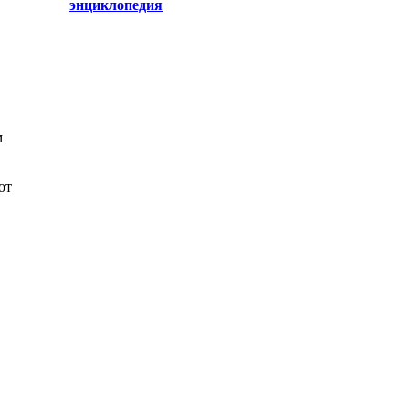
энциклопедия
м
от