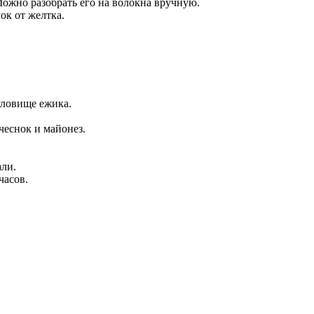
ожно разобрать его на волокна вручную.
ок от желтка.
уловище ежика.
чеснок и майонез.
али.
часов.