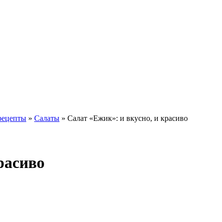
рецепты
»
Салаты
» Салат «Ежик»: и вкусно, и красиво
расиво