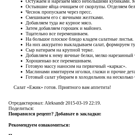
Остужаем и нарезаем мясо небольшими кубиками. М
Остывшие яйца очищаем от скорлупы. Отделяем бел
Чеснок пропускаем через пресс.
Смешиваем его с яичными желтками.
Добавляем туда же курное мясо.
Затем добавляем горошек и майонез.
Тщательно все перемешиваем.
На большое плоское блюдо кладем салатные листья.
На них аккуратно выкладываем салат, формируем т
Сыр натираем на крупной терке.
Добавляем к нему яичные белки, мелко нарезанный 
Хорошенько все перемешиваем.
Готовую массу наносим на первичный «каркас».
Маслинами имитируем иголки, глазки и прочие дет
Готовый салат убираем в холодильник на несколько 
Салат «Ежик» готов. Приятного вам аппетита!
Отредактировал:
Aleksandr
2015-03-19 22:19
.
Поделиться:
Понравился рецепт? Добавьте в закладки:
Рекомендуем ознакомиться: