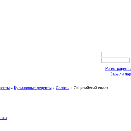
Регистрация н
Забыли па
ецепты
»
Кулинарные рецепты
»
Салаты
» Сицилийский салат
латы