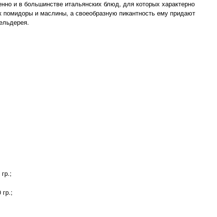
енно и в большинстве итальянских блюд, для которых характерно
ак помидоры и маслины, а своеобразную пикантность ему придают
ельдерея.
гр.;
гр.;