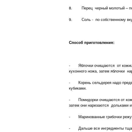
8. Перец черный молотый – по 
9. Соль - по собственному вку
Способ приготовления:
- Яблочки очищаются от кожицы,
кухонного ножа, затем яблочки н
- Корень сельдерея надо предвар
кубиками.
- Помидорки очищаются от кожицы
затем они нарезаются дольками и
- Маринованные грибочки режут
- Дальше все ингредиенты тщат