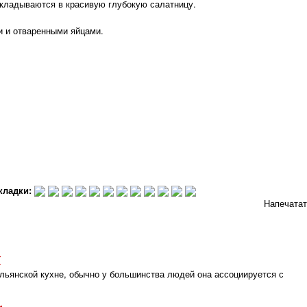
екладываются в красивую глубокую салатницу.
и отваренными яйцами.
кладки:
Напечата
т
льянской кухне, обычно у большинства людей она ассоциируется с