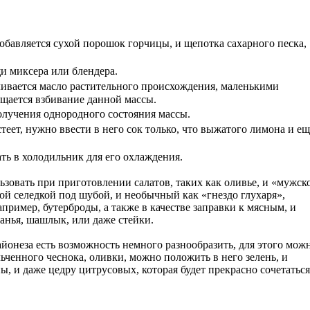
добавляется сухой порошок горчицы, и щепотка сахарного песка,
и миксера или блендера.
ливается масло растительного происхождения, маленькими
ащается взбивание данной массы.
олучения однородного состояния массы.
стеет, нужно ввести в него сок только, что выжатого лимона и ещ
ть в холодильник для его охлаждения.
зовать при приготовлении салатов, таких как оливье, и «мужск
ой селедкой под шубой, и необычный как «гнездо глухаря»,
апример, бутерброды, а также в качестве заправки к мясным, и
анья, шашлык, или даже стейки.
йонеза есть возможность немного разнообразить, для этого мож
ьченного чеснока, оливки, можно положить в него зелень, и
, и даже цедру цитрусовых, которая будет прекрасно сочетаться