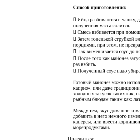
Способ приготовления:
 Яйца разбиваются в чашку, 
полученная масса солится.
 Смесь взбивается при помощ
 Затем тоненькой струйкой в
порциями, при этом, не прекр
 Так вымешивается соус до п
 После того как майонез загу
раз взбить.
 Полученный соус надо убира
Готовый майонез можно исполь
каприз», или даже традиционн
холодных закусок таких как, н
рыбным блюдам таким как: лаз
Между тем, вкус домашнего ма
добавить в него немного измел
каперсы, или ввести корнишоны
морепродуктами.
Поделиться: