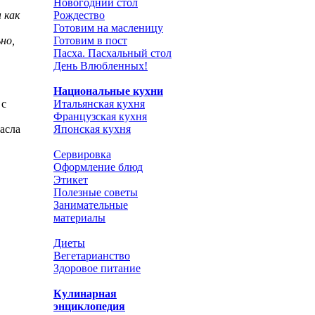
Новогодний стол
 как
Рождество
Готовим на масленицу
но,
Готовим в пост
Пасха. Пасхальный стол
День Влюбленных!
Национальные кухни
 с
Итальянская кухня
Французская кухня
асла
Японская кухня
Сервировка
Оформление блюд
Этикет
Полезные советы
Занимательные
материалы
Диеты
Вегетарианство
Здоровое питание
Кулинарная
энциклопедия