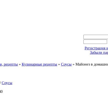
Регистрация н
Забыли па
и, рецепты
»
Кулинарные рецепты
»
Соусы
» Майонез в домашни
/
Соусы
40