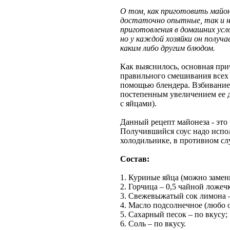
О
том, как приготовить майон
достаточно опытные, так и н
приготовления в домашних усло
но у каждой хозяйки он получ
каким либо другим блюдом.
Как выяснилось, основная при
правильного смешивания всех 
помощью блендера. Взбивание 
постепенным увеличением ее до
с яйцами).
Данный рецепт майонеза - это
Получившийся соус надо испол
холодильнике, в противном сл
Состав:
1. Куриные яйца (можно замени
2. Горчица – 0,5 чайной ложеч
3. Свежевыжатый сок лимона –
4. Масло подсолнечное (любо ол
5. Сахарный песок – по вкусу;
6. Соль – по вкусу.