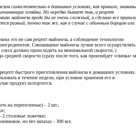
езом самостоятельно в домашних условиях, как правило, знакомы
ачинающие хозяйки. Но нередко бывает так, и рецепт
виях майонеза вроде бы не очень сложный, и сделано все правиль
ается разный, точно так же, как в случае с обычным борщом или
чина это не сам рецепт майонеза, а соблюдение технологии
ингредиентов. Смешивание майонеза лучше всего осуществлять
соуса должно происходить на минимальной скорости, с
 средней скорости (сразу после того, как произойдет «связка» м
 рецепт быстрого приготовления майонеза в домашних условиях.
ьзовать в течение недели, при условии хранения его в
учае продукт испортится.
ть на перепелиные) – 2 шт.;
ки;
 2 столовые ложечки;
ивковое, но без запаха) – 300 мл;