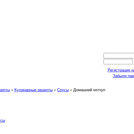
Регистрация н
Забыли па
ецепты
»
Кулинарные рецепты
»
Соусы
» Домашний кетчуп
усы