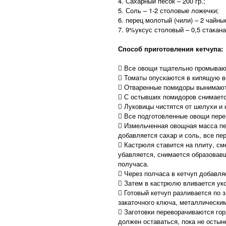
4. Сахарный песок – 200 гр.;
5. Соль – 1-2 столовые ложечки;
6. перец молотый (чили) – 2 чайны
7. 9%уксус столовый – 0,5 стакана
Способ приготовления кетчупа:
 Все овощи тщательно промывают
 Томаты опускаются в кипящую в
 Отваренные помидоры вынимаютс
 С остывших помидоров снимается
 Луковицы чистятся от шелухи и 
 Все подготовленные овощи пер
 Измельченная овощная масса п
добавляется сахар и соль, все пе
 Кастрюля ставится на плиту, сме
убавляется, снимается образовав
получаса.
 Через полчаса в кетчуп добавля
 Затем в кастрюлю вливается укс
 Готовый кетчуп разливается по
закаточного ключа, металлически
 Заготовки переворачиваются гор
должен оставаться, пока не остын