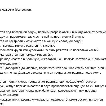
е ложечки (без верха);
.
ся под проточной водой, перчики разрезаются и вычищаются от семече
оду и продолжают вариться в ней на протяжении 5 минут.
я из кастрюли и опускаются в чашку с холодной водой.
 кожица, мякоть режется на кусочки.
крошатся крупными кусочками, перчик режется на несколько частей.
емалываются при помощи мясорубки.
ерекладывается в большую, и желательно широкую кастрюлю. К овощам
ремешивается.
сь доводится до кипения, после того, как овощная смесь закипит, огонь
шаяся пенка. Дальше овощная масса продолжает вариться еще около
ется чили, и смесь продолжает вариться до необходимой густоты.
ус, кетчуп перемешивается и соус проваривается еще где-то 2-3 минуты
 заранее простерилизованным баночкам, закручивается при помощи
ми крышками.
лышком вниз, закатка укутывается одеялом. В таком состоянии кетчуп
ет.