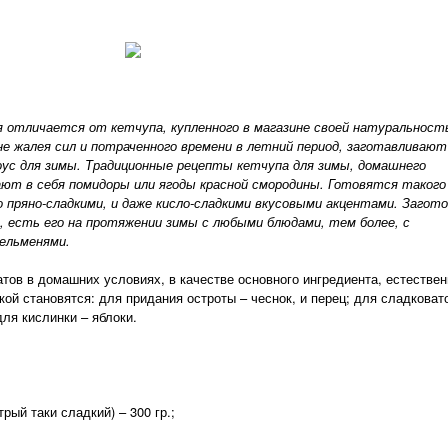
 отличается от кетчупа, купленного в магазине своей натуральност
не жалея сил и потраченного времени в летний период, заготавливают
с для зимы. Традиционные рецепты кетчупа для зимы, домашнего
ают в себя помидоры или ягоды красной смородины. Готовятся такого
 пряно-сладкими, и даже кисло-сладкими вкусовыми акцентами. Загот
, есть его на протяжении зимы с любыми блюдами, тем более, с
ельменями.
атов в домашних условиях, в качестве основного ингредиента, естествен
ой становятся: для придания остроты – чеснок, и перец; для сладковат
 для кислинки – яблоки.
рый таки сладкий) – 300 гр.;