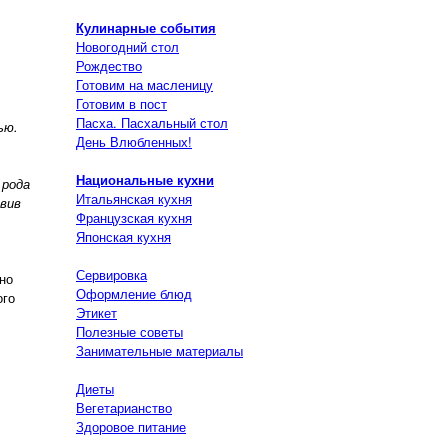
Кулинарные события
Новогодний стол
Рождество
Готовим на масленицу
Готовим в пост
Пасха. Пасхальный стол
ью.
День Влюбленных!
Национальные кухни
 рода
Итальянская кухня
овив
Французская кухня
Японская кухня
Сервировка
но
Оформление блюд
ого
Этикет
Полезные советы
Занимательные материалы
Диеты
Вегетарианство
Здоровое питание