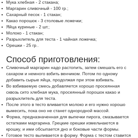
Мука хлебная
-
2
стакана
;
Маргарин сливочный
-
100
гр.
;
Сахарный песок
-
1
стакан
;
Какао порошок
-
3
столовые ложечки
;
Яйца куриные
-
2
шт.
;
Молоко
-
1
стакан
;
Разрыхлитель для теста
-
1
чайная ложечка
;
Орешки
-
25
гр.
.
Способ приготовления:
Сливочный маргарин надо растопить, затем смешать его с
сахаром и немного взбить венчиком. Потом по одному
добавить сырые яйца, продолжая при этом взбивать.
Во взбиваемую смесь добавляется хорошо просеянная
сквозь сито хлебная мука, просеянный порошок какао и
разрыхлитель для теста.
После этого в тесто вливается молоко и его нужно хорошо
вымесить, пока оно не станет однородной массой.
Форма, предназначенная для выпечки пирога, смазывается
остатками маргарина. Грецкие орешки измельчаются в
крошку, и ими обсыпается дно и боковые части формы.
Готовое тесто выливается в форму. Форма с тестом ставится