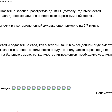
ивать их.
о
ается в заранее разогретую до 180
С духовку, где выпекается
часа до образования на поверхности пирога румяной корочки.
печку в уже выключенной духовке еще примерно на 5-7 минут.
тся и подается на стол, как в теплом, так и в охлажденном виде вмест
указанного в рецепте количества продуктов получается пирог средних
рт на большую семью, то количество ингредиентов необходимо увеличит
кладки:
Напечата