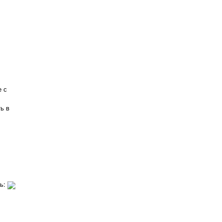
е с
ь в
ть: