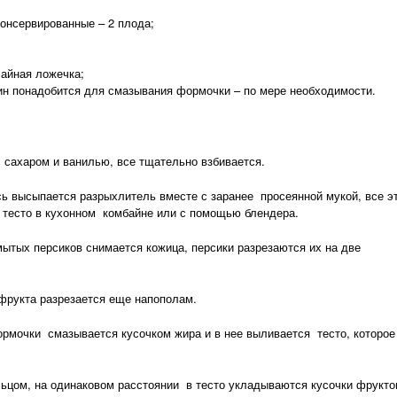
онсервированные – 2 плода;
чайная ложечка;
ин понадобится для смазывания формочки – по мере необходимости.
ахаром и ванилью, все тщательно взбивается.
 высыпается разрыхлитель вместе с заранее просеянной мукой, все э
 тесто в кухонном комбайне или с помощью блендера.
ых персиков снимается кожица, персики разрезаются их на две
рукта разрезается еще напополам.
очки смазывается кусочком жира и в нее выливается тесто, которое
цом, на одинаковом расстоянии в тесто укладываются кусочки фрукто