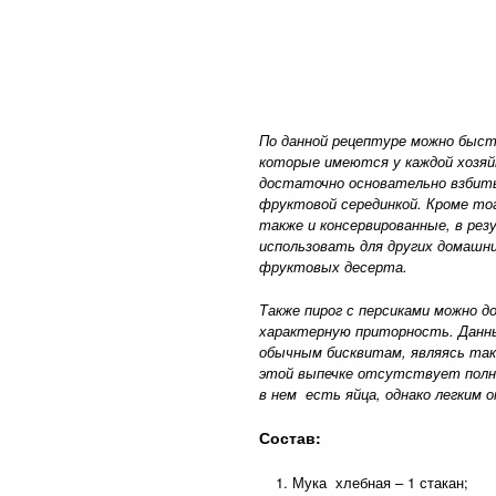
По данной рецептуре можно быст
которые имеются у каждой хозяйк
достаточно основательно взбить
фруктовой серединкой. Кроме то
также и консервированные, в ре
использовать для других домашни
фруктовых десерта.
Также пирог с персиками можно д
характерную приторность. Данн
обычным бисквитам, являясь так
этой выпечке отсутствует полн
в нем есть яйца, однако легким о
Состав:
Мука хлебная – 1 стакан;