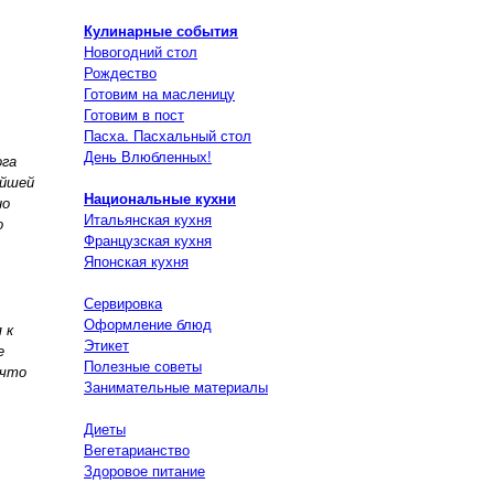
Кулинарные события
Новогодний стол
Рождество
Готовим на масленицу
Готовим в пост
Пасха. Пасхальный стол
День Влюбленных!
ога
ейшей
Национальные кухни
но
Итальянская кухня
о
Французская кухня
Японская кухня
Сервировка
Оформление блюд
 к
Этикет
е
Полезные советы
 что
Занимательные материалы
Диеты
Вегетарианство
Здоровое питание