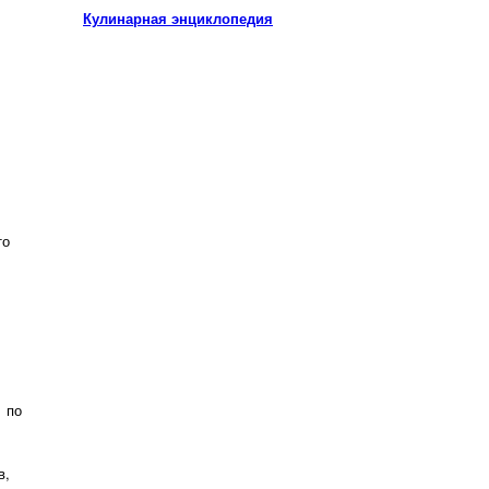
Кулинарная энциклопедия
то
 по
в,