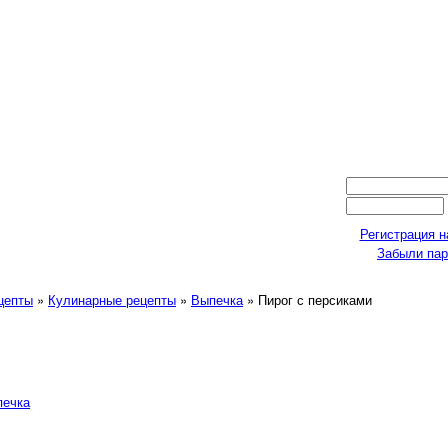
Регистрация н
Забыли па
ецепты
»
Кулинарные рецепты
»
Выпечка
» Пирог с персиками
печка