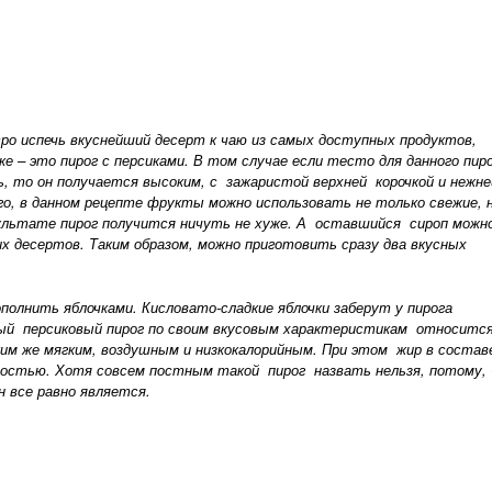
ро испечь вкуснейший десерт к чаю из самых доступных продуктов,
е – это пирог с персиками. В том случае если тесто для данного пир
, то он получается высоким, с зажаристой верхней корочкой и нежн
го, в данном рецепте фрукты можно использовать не только свежие, 
зультате пирог получится ничуть не хуже. А оставшийся сироп можн
х десертов. Таким образом, можно приготовить сразу два вкусных
ополнить яблочками. Кисловато-сладкие яблочки заберут у пирога
ый персиковый пирог по своим вкусовым характеристикам относится
им же мягким, воздушным и низкокалорийным. При этом жир в состав
остью. Хотя совсем постным такой пирог назвать нельзя, потому,
н все равно является.