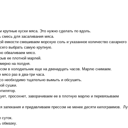
 крупные куски мяса. Это нужно сделать по вдоль.
ь смесь для засаливания мяса.
ой емкости смешиваем морскую соль и указанное количество сахарного
сего выбрать самую крупную.
но обваливаем мясо.
рыв ее плотной марлей.
мерно на полдня.
ясом в холодильник еще на двенадцать часов. Марлю снимаем.
 мясо раз в два-три часа.
ясо необходимо тщательно вымыть и обсушить.
ой сушки.
нтилятор.
едует, просохнет, заворачиваем ее в плотную марлю и перевязываем
я запекания и придавливаем прессом не менее десяти килограммов. Лу
 суток.
ь обмазку.