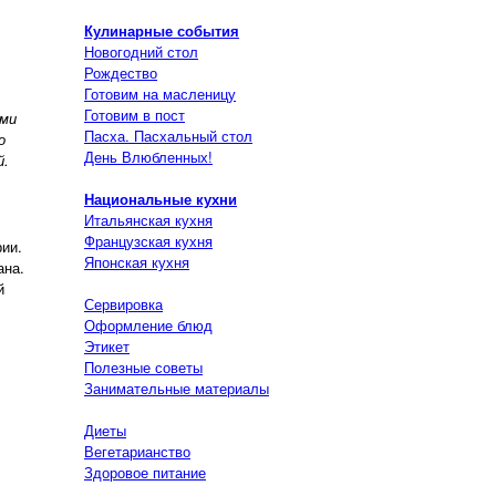
Кулинарные события
Новогодний стол
Рождество
Готовим на масленицу
Готовим в пост
ами
Пасха. Пасхальный стол
о
День Влюбленных!
й.
Национальные кухни
Итальянская кухня
Французская кухня
ии.
Японская кухня
ана.
й
Сервировка
Оформление блюд
Этикет
Полезные советы
Занимательные материалы
Диеты
Вегетарианство
Здоровое питание