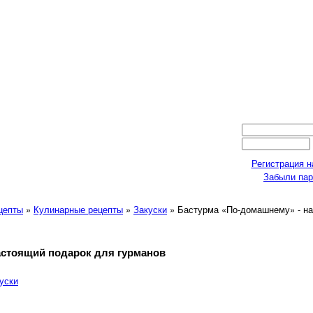
Регистрация н
Забыли па
ецепты
»
Кулинарные рецепты
»
Закуски
» Бастурма «По-домашнему» - на
астоящий подарок для гурманов
уски