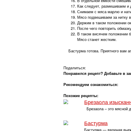
В отдельной емкости смешива
Как следует, размешиваем и 
Снимаем с мяса марлю и нат
Мясо подвешиваем за нитку в
Держим в таком положении ок
После чего повторить обмазк
В таком висячем положении б
Мясо станет жестким.
Бастурма готова. Приятного вам а
Поделиться:
Понравился рецепт? Добавьте в за
Рекомендуем ознакомиться:
Похожие рецепты:
Брезаола изыскан
Брезаола – это мясной д
Бастурма
Бастурма — вяленая вырез