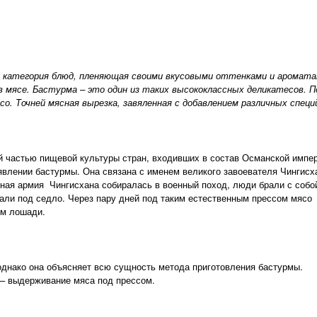
 категория блюд, пленяющая своими вкусовыми оттенками и аромат
в мясе. Бастурма – это один из таких высококлассных деликатесов. П
со. Точней мясная вырезка, завяленная с добавлением различных специ
 частью пищевой культуры стран, входивших в состав Османской импер
явлении бастурмы. Она связана с именем великого завоевателя Чингисх
нная армия Чингисхана собиралась в военный поход, люди брали с собо
лали под седло. Через пару дней под таким естественным прессом мясо
ом лошади.
 однако она объясняет всю сущность метода приготовления бастурмы.
 – выдерживание мяса под прессом.