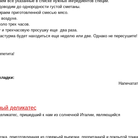
ем все указанные в списке нужных ингредиентов специи.
доводим до однородности густой сметаны.
ираем приготовленной смесью мясо.
 воздухе.
оло трех часов.
у и трехчасовую просушку еще два раза.
астурма будет находиться еще неделю или две. Однако не пересушите!
ппетита!
кладки:
Напечата
ный деликатес
еликатес, пришедший к нам из солнечной Италии, являющийся
ка, приготовленная из говяжьей вырезки, пропитанной и покрытой тонк