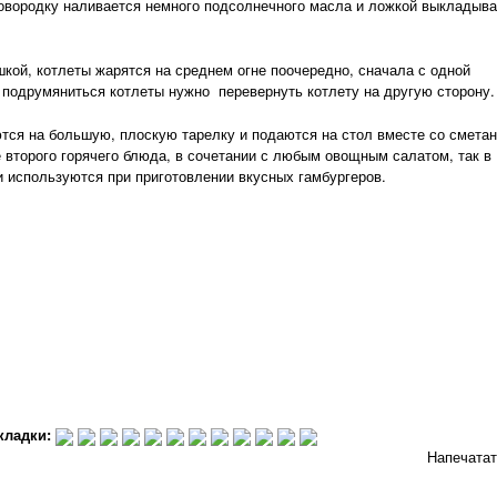
вородку наливается немного подсолнечного масла и ложкой выкладыв
й, котлеты жарятся на среднем огне поочередно, сначала с одной
 подрумяниться котлеты нужно перевернуть котлету на другую сторону.
я на большую, плоскую тарелку и подаются на стол вместе со сметан
е второго горячего блюда, в сочетании с любым овощным салатом, так в
и используются при приготовлении вкусных гамбургеров.
кладки:
Напечата