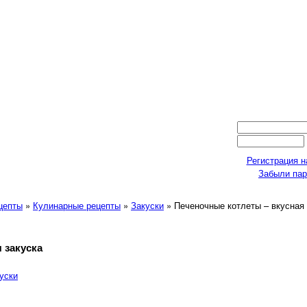
Регистрация н
Забыли па
ецепты
»
Кулинарные рецепты
»
Закуски
» Печеночные котлеты – вкусная 
 закуска
уски