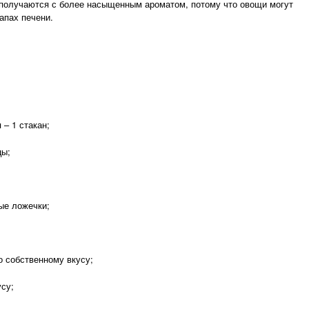
и получаются с более насыщенным ароматом, потому что овощи могут
апах печени.
– 1 стакан;
цы;
е ложечки;
собственному вкусу;
су;