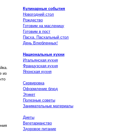
Кулинарные события
Новогодний стол
Рождество
Готовим на масленицу
Готовим в пост
Пасха. Пасхальный стол
День Влюбленных!
Национальные кухни
Итальянская кухня
Французская кухня
йка.
Японская кухня
е из
что
Сервировка
Оформление блюд
Этикет
Полезные советы
Занимательные материалы
Диеты
Вегетарианство
ения
Здоровое питание