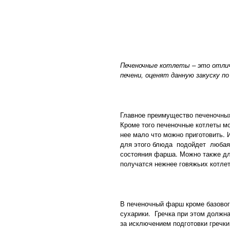
Печеночные котлеты – это отлич
печени, оценят данную закуску п
Главное преимущество печеночных
Кроме того печеночные котлеты мо
нее мало что можно приготовить. 
для этого блюда подойдет любая 
состояния фарша. Можно также дл
получатся нежнее говяжьих котлет
В печеночный фарш кроме базового
сухарики. Гречка при этом должна
за исключением подготовки гречк