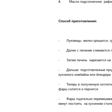
8. Масло подсолнечное рафинир
Способ приготовления:
- Луковицы мелко крошатся, греч
- Далее с печение снимаются пл
- Затем печень нарезается на м
- Дальше подготовленные проду
кухонного комбайна или блендера.
- Теперь в полученную котлетную
фарш солится и перчится.
- Фарш тщательно перемешиваетс
минут постоять на кухонном столе