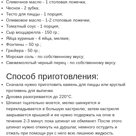
Сливочное масло
-
1
столовая ложечка
;
Чеснок
-
2
зубка
;
Тесто для пиццы
-
1
порция
;
Оливковое масло
-
1-2
стоповые ложечки
;
Томатный соус
-
1
порция
;
Сыр моццарелла
-
150
гр.
;
Яйца куриные
-
4
яйца
, мелкие;
Фонтины – 50
гр.
;
Грюйера
-
50
гр.
;
Морская соль
-
по собственному вкусу
;
Свежемолотый черный перец
-
по собственному вкусу
.
Способ приготовления:
Сначала нужно приготовить камень для пиццы или круглый
противень для выпечки.
Духовка разогревается до 220°С.
Шпинат тщательно моется, мелко шинкуется и
перекладывается в большую кастрюлю, затем кастрюля
закрывается крышкой и ее нужно подержать на огне в
течение 2-3 минут, пока шпинат не обмякнет. После этого
шпинат нужно откинуть на дуршлаг, немного остудить и
отжать при помощи рук с него всю лишнюю жидкость.