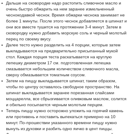
Дальше на сковородке надо растопить сливочное масло и
очень быстро обжарить на нем заранее измельченный
чеснокодавкой чеснок. Время обжарки чеснока занимает не
более 1 минуты. После этого чеснок добавляется в шпинат и
они все вместе тушится на протяжении 3-4 минут. Затем в
сковородку нужно добавить морскую соль и черный молотый
перец по своему вкусу.
Далее тесто нужно разделить на 4 порции, которые затем
выкладываются на предварительно присыпанный мукой
стол. Каждая порция теста раскатывается на круглую
лепешку диаметром 17 см. подготовленная лепешка
смазывается небольшим количеством сливочного масла,
сверху обмазывается томатным соусом.
Затем на пиццу выкладывается шпинат, таким образом,
чтобы по центру оставалось свободное пространство. На
шпинат выкладывается заранее порезанная слайсами
моццарелла, все сбрызгивается оливковым маслом, солится
и обильно посыпается черным молотым перцем.
Теперь пиццу нужно осторожно уложить на горячий камень
или противень и поставить выпекаться примерно на 10
минут. По-прошествии указанного времени пиццу нужно
вынуть из духовки и разбить одно яичко в цент пиццы.