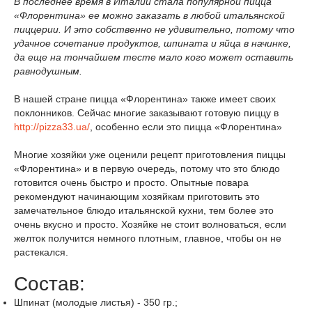
В последнее время в Италии стала популярной пицца
«Флорентина» ее можно заказать в любой итальянской
пиццерии. И это собственно не удивительно, потому что
удачное сочетание продуктов, шпината и яйца в начинке,
да еще на тончайшем тесте мало кого может оставить
равнодушным.
В нашей стране пицца «Флорентина» также имеет своих
поклонников. Сейчас многие заказывают готовую пиццу в
http://pizza33.ua/
, особенно если это пицца «Флорентина»
Многие хозяйки уже оценили рецепт приготовления пиццы
«Флорентина» и в первую очередь, потому что это блюдо
готовится очень быстро и просто.
Опытные повара
рекомендуют начинающим хозяйкам приготовить это
замечательное
блюдо итальянской кухни
, тем более это
очень вкусно и просто. Хозяйке не стоит волноваться, если
желток получится немного плотным, главное, чтобы он не
растекался.
Состав:
Шпинат (молодые листья)
-
350
гр.
;