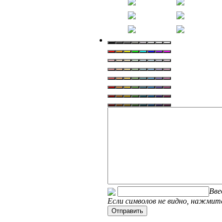
Вве
Если символов не видно, нажмите