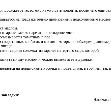
 дрожжевое тесто, ему нужно дать подойти, после чего еще раз
дывается на предварительно промазанный подсолнечным масло
ся маслом.
 заранее мелко нарезанное отварное мясо.
ромазывается томатным пюре.
 нарезанных колбасок и маслин, которые необходимо равномер
и пиццы.
нет сырная соломка из заранее натертого сыра, которой
ызнуть пиццу маслом и можно выпекать ее в духовке.
резается на порционные кусочки и подается как в горячем, так и
 закладки:
Напечатат