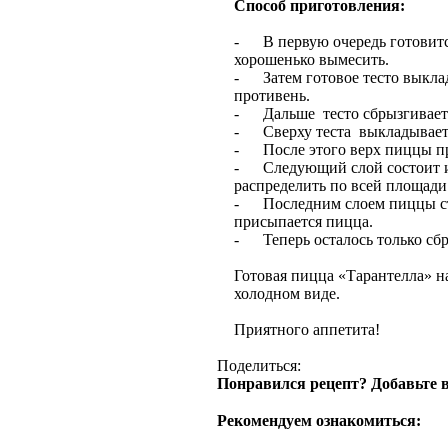
Способ приготовления:
- В первую очередь готовится
хорошенько вымесить.
- Затем готовое тесто выкла
противень.
- Дальше тесто сбрызгивает
- Сверху теста выкладывается
- После этого верх пиццы п
- Следующий слой состоит из
распределить по всей площад
- Последним слоем пиццы ста
присыпается пицца.
- Теперь осталось только сбр
Готовая пицца «Тарантелла» на
холодном виде.
Приятного аппетита!
Поделиться:
Понравился рецепт? Добавьте в
Рекомендуем ознакомиться: