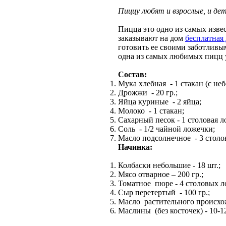
Пиццу любят и взрослые, и де
Пицца это одно из самых извес
заказывают на дом
бесплатная
готовить ее своими заботливы
одна из самых любимых пицц у
Состав:
Мука хлебная - 1 стакан (с не
Дрожжи - 20 гр.;
Яйца куриные - 2 яйца;
Молоко - 1 стакан;
Сахарный песок - 1 столовая л
Соль - 1/2 чайной ложечки;
Масло подсолнечное - 3 столо
Начинка:
Колбаски небольшие - 18 шт.;
Мясо отварное – 200 гр.;
Томатное пюре - 4 столовых л
Сыр перетертый - 100 гр.;
Масло растительного происхож
Маслины (без косточек) - 10-1