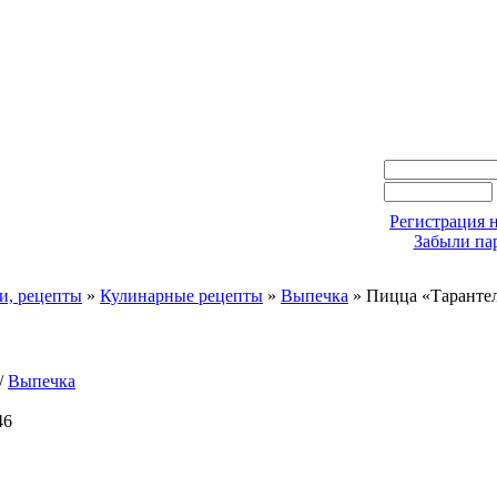
Регистрация н
Забыли па
и, рецепты
»
Кулинарные рецепты
»
Выпечка
» Пицца «Таранте
/
Выпечка
46