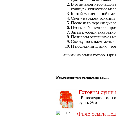
В отдельной небольшой е
культур), кунжутное масл
К этой масленичной смес
Семгу нарежем тонкими
После чего перекладывае
Пусть рыба немного про
Затем кусочки аккуратно
Поливаем оставшимся м
Сверху посыпаем мелко 
И последний штрих – ро
Сашими из семги готово. Прия
Рекомендуем ознакомиться:
Готовим суши 
В последние годы о
суши. Это
Филе семги под