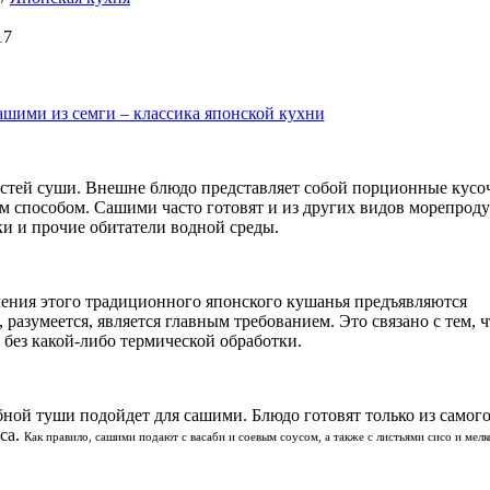
17
остей суши. Внешне блюдо представляет собой порционные кусо
 способом. Сашими часто готовят и из других видов морепрод
ки и прочие обитатели водной среды.
ения этого традиционного японского кушанья предъявляются
 разумеется, является главным требованием. Это связано с тем, ч
 без какой-либо термической обработки.
бной туши подойдет для сашими. Блюдо готовят только из самог
са.
Как правило, сашими подают с васаби и соевым соусом, а также с листьями сисо и мелк