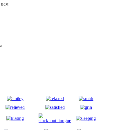
 вам
м