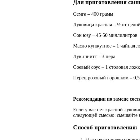
Для приготовления саши
Семга – 400 грамм
Луковица красная – ½ от цело
Сок юзу – 45-50 миллилитров
Масло кунжутное – 1 чайная л
Лук-шнитт – 3 пера
Соевый соус – 1 столовая ложк
Перец розовый горошком – 0,
Рекомендации по замене сост
Если у вас нет красной луков
следующей смесью: смешайте в
Способ приготовления:
Для начала мелко нашинк