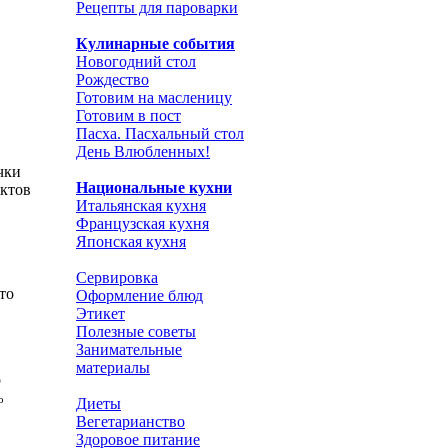
Рецепты для пароварки
Кулинарные события
Новогодний стол
Рождество
Готовим на масленицу
Готовим в пост
Пасха. Пасхальный стол
День Влюбленных!
чки
Национальные кухни
уктов
Итальянская кухня
Французская кухня
Японская кухня
Сервировка
то
Оформление блюд
Этикет
Полезные советы
Занимательные
материалы
о
о
Диеты
Вегетарианство
Здоровое питание