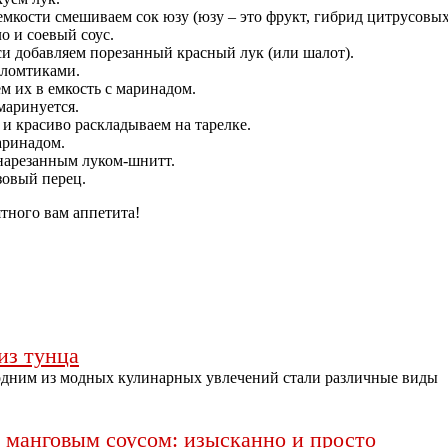
мкости смешиваем сок юзу (юзу – это фрукт, гибрид цитрусовы
о и соевый соус.
и добавляем порезанный красный лук (или шалот).
 ломтиками.
м их в емкость с маринадом.
маринуется.
 и красиво раскладываем на тарелке.
аринадом.
нарезанным луком-шнитт.
зовый перец.
тного вам аппетита!
из тунца
дним из модных кулинарных увлечений стали различные виды
 манговым соусом: изысканно и просто