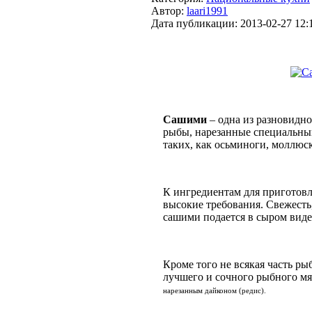
Автор:
laari1991
Дата публикации:
2013-02-27 12:
Сашими
– одна из разновидн
рыбы, нарезанные специальным
таких, как осьминоги, моллюс
К ингредиентам для приготовл
высокие требования. Свежесть,
сашими подается в сыром виде
Кроме того не всякая часть ры
лучшего и сочного рыбного мя
нарезанным дайконом (редис).