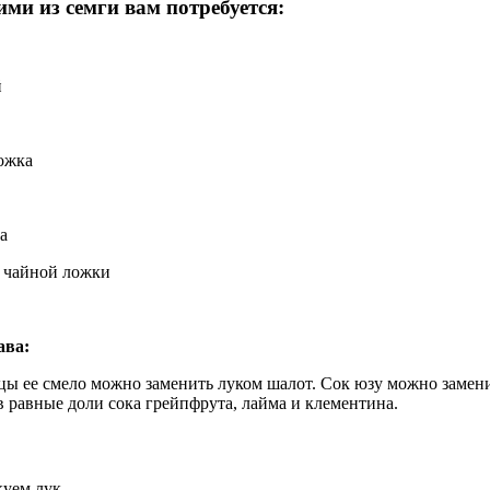
ми из семги вам потребуется:
й
ожка
а
5 чайной ложки
ава:
ицы ее смело можно заменить луком шалот. Сок юзу можно замен
 равные доли сока грейпфрута, лайма и клементина.
уем лук.