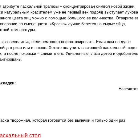
 атрибуте пасхальной трапезы – сконцентрирован символ новой жизни,
си натуральным красителем уже не первый век подряд выступает луков
енного цвета яиц можно с помощью большого ее количества. Отварите е
к операции по смене цвета. «Краска» лучше берется на сырые яйца,
атной температуры.
 «развеселить», если немножко пофантазировать. Если вам по душе
 яйца в рисе или в пшене. Хотите получить настоящий пасхальный шеде
к, а после покраски – снимите его. Удивленные глаза детей и одобрител
антированы.
акладки:
Напечата
сха творожная, которая готовится без выпечки и только один раз
Пасхальный стол