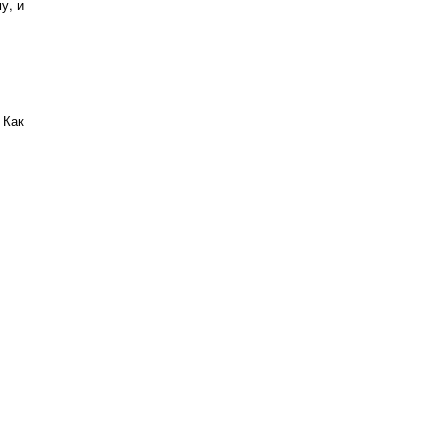
у, и
 Как