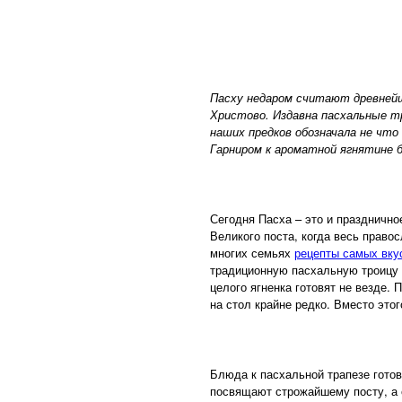
Пасху недаром считают древнейш
Христово. Издавна пасхальные тр
наших предков обозначала не что 
Гарниром к ароматной ягнятине б
Сегодня Пасха – это и празднично
Великого поста, когда весь право
многих семьях
рецепты самых вк
традиционную пасхальную троицу –
целого ягненка готовят не везде.
на стол крайне редко. Вместо этог
Блюда к пасхальной трапезе готов
посвящают строжайшему посту, а 