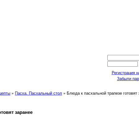
Регистрация н
Забыли па
ецепты
»
Пасха. Пасхальный стол
» Блюда к пасхальной трапезе готовят 
отовят заранее