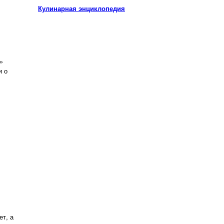
Кулинарная энциклопедия
»
и о
ет, а