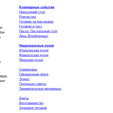
Кулинарные события
Новогодний стол
Рождество
Готовим на масленицу
Готовим в пост
ие
Пасха. Пасхальный стол
для
День Влюбленных!
.
Национальные кухни
Итальянская кухня
Французская кухня
Японская кухня
о
Сервировка
Оформление блюд
авда,
Этикет
авят
Полезные советы
Занимательные материалы
Диеты
Вегетарианство
Здоровое питание