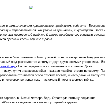
им и самым главным христианским праздником, ведь это - Воскресен
адиции переплетаются, как узоры на крашанках, с кулинарией. Пасха 
иное, как жертвенный ягнёнок. К этому празднику его запекали целиком
ыли пресный хлеб и горькие травы.
е ночное богослужение, и Благодатный огонь, и завершение 7-недельног
славный люд разговляется и потчует друг друга особыми угощениями. Во
усных блюд
к Пасхе передаются из поколения в поколение. Даже
 пасху, кулич и крашеные яйца – каждая хозяйка готовит по-своему. Пр
 Православие отличается особо строгим постом, и мясо даже на Пасху ст
о в некоторых регионах пекут пасхальный пирог в форме ягнёнка.
ят заранее, в Чистый четверг. Ведь Страстную пятницу верующие
субботу – освящению пасхальных угощений в церкви.