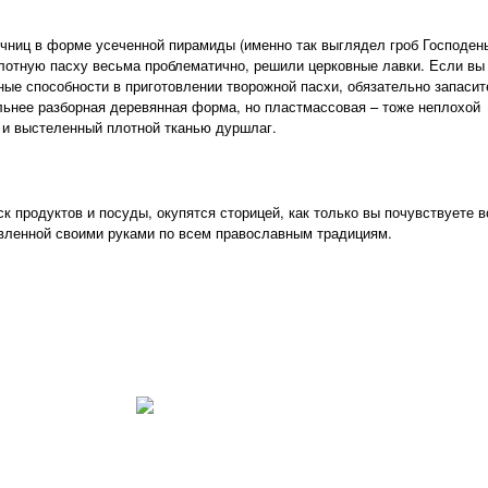
ниц в форме усеченной пирамиды (именно так выглядел гроб Господень
лотную пасху весьма проблематично, решили церковные лавки. Если вы
ые способности в приготовлении творожной пасхи, обязательно запасит
ьнее разборная деревянная форма, но пластмассовая – тоже неплохой
я и выстеленный плотной тканью дуршлаг.
к продуктов и посуды, окупятся сторицей, как только вы почувствуете в
овленной своими руками по всем православным традициям.