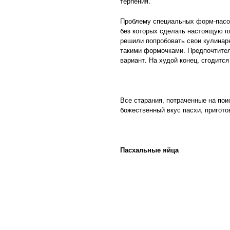
терпения.
Проблему специальных форм-пасоч
без которых сделать настоящую п
решили попробовать свои кулинарн
такими формочками. Предпочтител
вариант. На худой конец, сгодитс
Все старания, потраченные на поис
божественный вкус пасхи, пригот
Пасхальные яйца