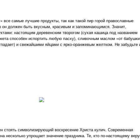
 все самые лучшие продукты, так как такой пир горой православные
Но он должен быть вкусным, красивым и запоминающимся. Значит,
уктами: настоящим деревенским творогом (сухая кашица под названием
ркета способен испортить любую пасху), сливочным маслом «от бабушки
отпадает) и свежайшими яйцами с ярко-оранжевым желтком. Не забудьте 
ен стоять символизирующий воскресение Христа кулич. Современная
ина несколько упрощает значение праздника. Те, кто по-настоящему веру