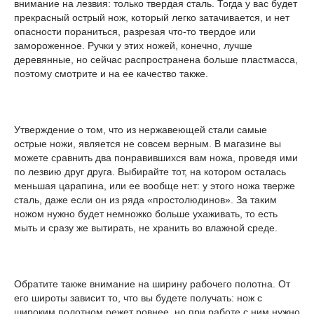
внимание на лезвия: только твердая сталь. Тогда у вас будет
прекрасный острый нож, который легко затачивается, и нет
опасности пораниться, разрезая что-то твердое или
замороженное. Ручки у этих ножей, конечно, лучше
деревянные, но сейчас распространена больше пластмасса,
поэтому смотрите и на ее качество также.
Утверждение о том, что из нержавеющей стали самые
острые ножи, является не совсем верным. В магазине вы
можете сравнить два понравившихся вам ножа, проведя ими
по лезвию друг друга. Выбирайте тот, на котором осталась
меньшая царапина, или ее вообще нет: у этого ножа тверже
сталь, даже если он из ряда «простолюдинов». За таким
ножом нужно будет немножко больше ухаживать, то есть
мыть и сразу же вытирать, не хранить во влажной среде.
Обратите также внимание на ширину рабочего полотна. От
его широты зависит то, что вы будете получать: нож с
широким полотном режет ровнее, но при работе с ним нужно