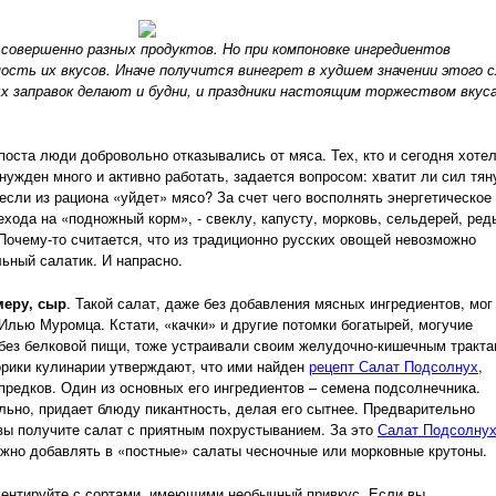
 совершенно разных продуктов. Но при компоновке ингредиентов
сть их вкусов. Иначе получится винегрет в худшем значении этого с
х заправок делают и будни, и праздники настоящим торжеством вкуса
поста люди добровольно отказывались от мяса. Тех, кто и сегодня хоте
нужден много и активно работать, задается вопросом: хватит ли сил тян
если из рациона «уйдет» мясо? За счет чего восполнять энергетическое
ехода на «подножный корм», - свеклу, капусту, морковь, сельдерей, ред
Почему-то считается, что из традиционно русских овощей невозможно
ьный салатик. И напрасно.
меру, сыр
. Такой салат, даже без добавления мясных ингредиентов, мог
лью Муромца. Кстати, «качки» и другие потомки богатырей, могучие
 без белковой пищи, тоже устраивали своим желудочно-кишечным тракт
орики кулинарии утверждают, что ими найден
рецепт Салат Подсолнух
,
редков. Один из основных его ингредиентов – семена подсолнечника.
ельно, придает блюду пикантность, делая его сытнее. Предварительно
вы получите салат с приятным похрустыванием. За это
Салат Подсолну
ожно добавлять в «постные» салаты чесночные или морковные крутоны.
ментируйте с сортами, имеющими необычный привкус. Если вы