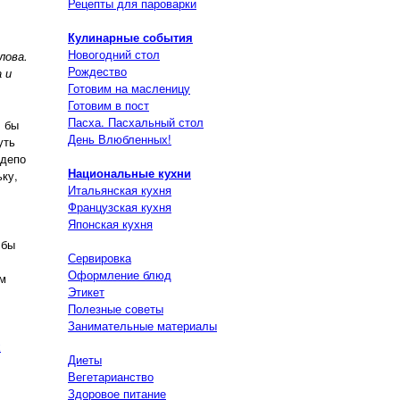
Рецепты для пароварки
Кулинарные события
Новогодний стол
лова.
Рождество
 и
Готовим на масленицу
Готовим в пост
Пасха. Пасхальный стол
л бы
День Влюбленных!
уть
 депо
Национальные кухни
ьку,
Итальянская кухня
Французская кухня
Японская кухня
 бы
Сервировка
Оформление блюд
ам
Этикет
Полезные советы
Занимательные материалы
х
Диеты
Вегетарианство
Здоровое питание