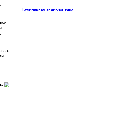
о
Кулинарная энциклопедия
ться
и.
ь
авьте
ти.
ть: