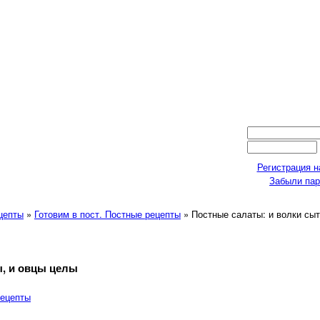
Регистрация н
Забыли па
ецепты
»
Готовим в пост. Постные рецепты
» Постные салаты: и волки сыт
ы, и овцы целы
рецепты