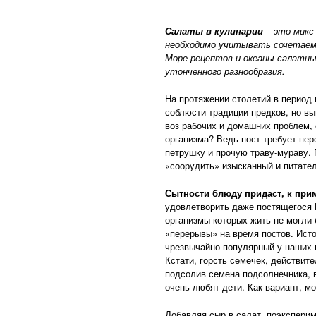
Салаты в кулинарии
– это микс
необходимо учитывать сочетаемо
Море рецептов и океаны салатны
утонченного разнообразия.
На протяжении столетий в период 
соблюсти традиции предков, но вы
воз рабочих и домашних проблем, 
организма? Ведь пост требует пер
петрушку и прочую траву-мураву. 
«соорудить» изысканный и питател
Сытности блюду придаст, к при
удовлетворить даже постящегося И
организмы которых жить не могли
«перерывы» на время постов. Ист
чрезвычайно популярный у наших п
Кстати, горсть семечек, действит
подсолив семена подсолнечника, 
очень любят дети. Как вариант, м
Добавляя сыр в салат, поэкспери