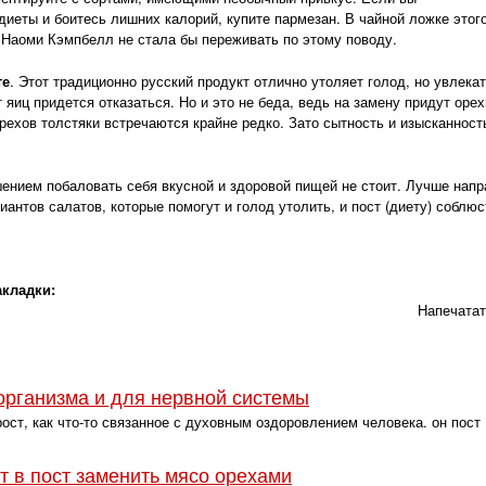
 диеты и боитесь лишних калорий, купите пармезан. В чайной ложке этог
 Наоми Кэмпбелл не стала бы переживать по этому поводу.
те
. Этот традиционно русский продукт отлично утоляет голод, но увлека
т яиц придется отказаться. Но и это не беда, ведь на замену придут орех
рехов толстяки встречаются крайне редко. Зато сытность и изысканност
ением побаловать себя вкусной и здоровой пищей не стоит. Лучше напр
антов салатов, которые помогут и голод утолить, и пост (диету) соблюс
акладки:
Напечата
организма и для нервной системы
ст, как что-то связанное с духовным оздоровлением человека. он пост
 в пост заменить мясо орехами