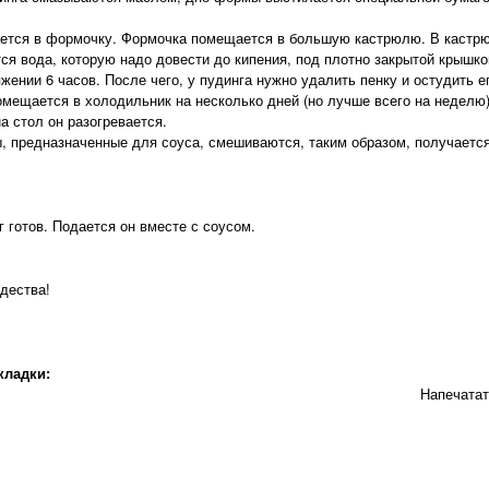
ается в формочку. Формочка помещается в большую кастрюлю. В кастр
тся вода, которую надо довести до кипения, под плотно закрытой крышко
яжении 6 часов. После чего, у пудинга нужно удалить пенку и остудить е
омещается в холодильник на несколько дней (но лучше всего на неделю
на стол он разогревается.
ы, предназначенные для соуса, смешиваются, таким образом, получаетс
 готов. Подается он вместе с соусом.
дества!
кладки:
Напечата