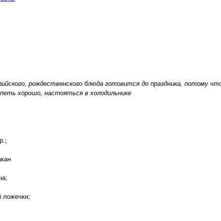
ийского, рождественского блюда готовится до праздника, потому чт
спеть хорошо, настояться в холодильнике
р.;
;
акан
на;
й ложечки;