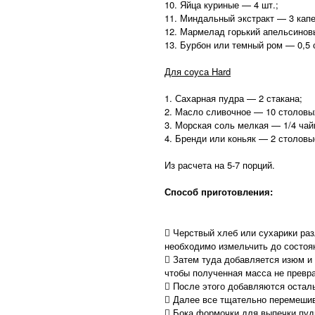
10. Яйца куриные — 4 шт.;
11. Миндальный экстракт — 3 капе
12. Мармелад горький апельсиновы
13. Бурбон или темный ром — 0,5 
Для соуса Hard
1. Сахарная пудра — 2 стакана;
2. Масло сливочное — 10 столовы
3. Морская соль мелкая — 1/4 чай
4. Бренди или коньяк — 2 столовы
Из расчета на 5-7 порций.
Способ приготовления:
 Черствый хлеб или сухарики ра
необходимо измельчить до состоян
 Затем туда добавляется изюм и 
чтобы полученная масса не превра
 После этого добавляются осталь
 Далее все тщательно перемешив
 Бока формочки для выпечки пу