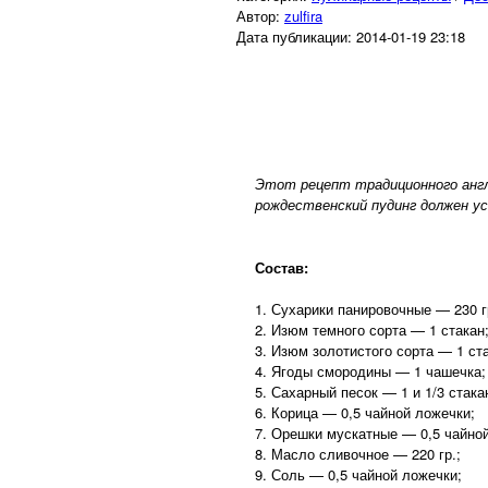
Автор:
zulfira
Дата публикации:
2014-01-19 23:18
Этот рецепт традиционного англ
рождественский пудинг должен у
Состав:
1. Сухарики панировочные — 230 г
2. Изюм темного сорта — 1 стакан
3. Изюм золотистого сорта — 1 ст
4. Ягоды смородины — 1 чашечка;
5. Сахарный песок — 1 и 1/3 стака
6. Корица — 0,5 чайной ложечки;
7. Орешки мускатные — 0,5 чайно
8. Масло сливочное — 220 гр.;
9. Соль — 0,5 чайной ложечки;