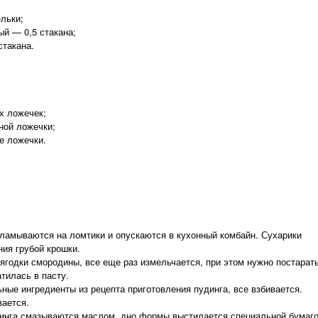
льки;
й — 0,5 стакана;
стакана.
х ложечек;
ной ложечки;
е ложечки.
зламываются на ломтики и опускаются в кухонный комбайн. Сухарики
ия грубой крошки.
ягодки смородины, все еще раз измельчается, при этом нужно постарат
тилась в пасту.
ные ингредиенты из рецепта приготовления пудинга, все взбивается.
ается.
динга смазываются маслом, дно формы выстилается специальной бумаг