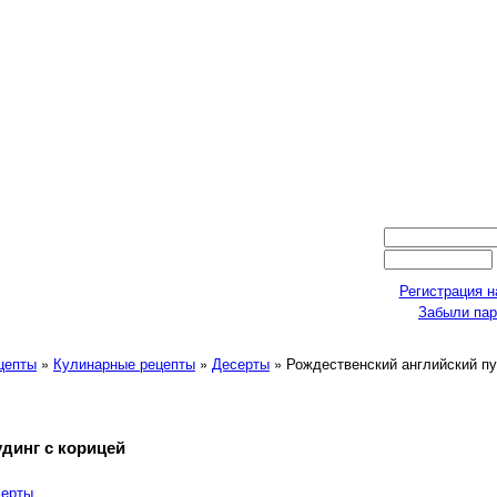
Регистрация н
Забыли па
ецепты
»
Кулинарные рецепты
»
Десерты
» Рождественский английский пу
динг с корицей
серты