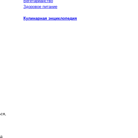
Вегетарианство
Здоровое питание
Кулинарная энциклопедия
ься,
ой