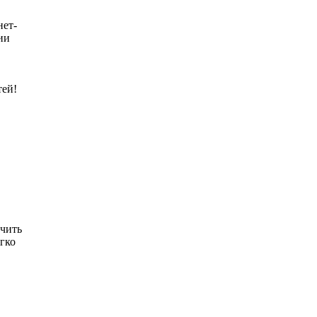
нет-
ии
тей!
гчить
гко