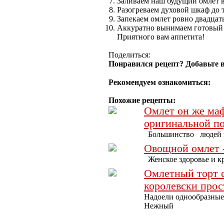
Заливаем наш будущий омлет в
Разогреваем духовой шкаф до т
Запекаем омлет ровно двадцат
Аккуратно вынимаем готовый 
Приятного вам аппетита!
Поделиться:
Понравился рецепт? Добавьте в
Рекомендуем ознакомиться:
Похожие рецепты:
Омлет он же маф
оригинальной по
Большинство людей пр
Овощной омлет -
Женское здоровье и кр
Омлетный торт с
королевски прос
Надоели однообразные 
Нежный