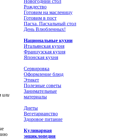
Новогодний стол
Рождество
Готовим на масленицу
Готовим в пост
Пасха. Пасхальный стол
День Влюбленных!
Национальные кухни
Итальянская кухня
Французская кухня
Японская кухня
Сервировка
Оформление блюд
Этикет
Полезные советы
Занимательные
м или
материалы
Диеты
Вегетарианство
Здоровое питание
ые
Кулинарная
анию
энциклопедия