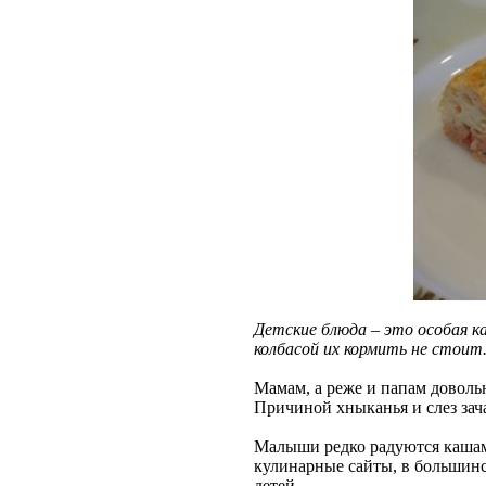
Детские блюда – это особая к
колбасой их кормить не стои
Мамам, а реже и папам довольн
Причиной хныканья и слез зача
Малыши редко радуются кашам
кулинарные сайты, в большин
детей.