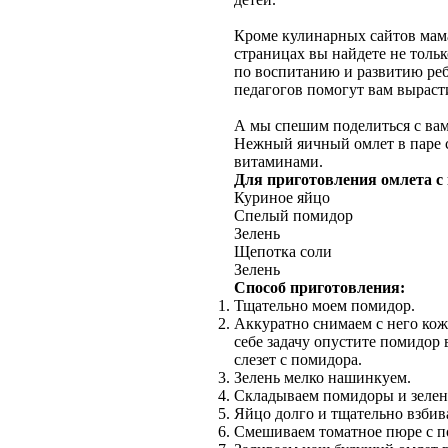
Кроме кулинарных сайтов мам
страницах вы найдете не толь
по воспитанию и развитию ре
педагогов помогут вам выраст
А мы спешим поделиться с вами
Нежный яичный омлет в паре с
витаминами.
Для приготовления омлета с
Куриное яйцо
Спелый помидор
Зелень
Щепотка соли
Зелень
Способ приготовления:
Тщательно моем помидор.
Аккуратно снимаем с него кожи
себе задачу опустите помидор 
слезет с помидора.
Зелень мелко нашинкуем.
Складываем помидоры и зелень
Яйцо долго и тщательно взбив
Смешиваем томатное пюре с п