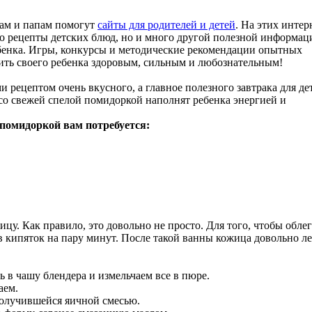
ам и папам помогут
сайты для родителей и детей
. На этих интер
ко рецепты детских блюд, но и много другой полезной информац
бенка. Игры, конкурсы и методические рекомендации опытных
ить своего ребенка здоровым, сильным и любознательным!
 рецептом очень вкусного, а главное полезного завтрака для де
о свежей спелой помидоркой наполнят ребенка энергией и
 помидоркой вам потребуется:
цу. Как правило, это довольно не просто. Для того, чтобы обле
в кипяток на пару минут. После такой ванны кожица довольно ле
 в чашу блендера и измельчаем все в пюре.
аем.
олучившейся яичной смесью.