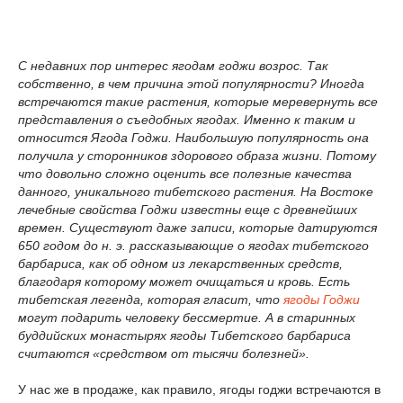
С недавних пор интерес ягодам годжи возрос. Так
собственно, в чем причина этой популярности? Иногда
встречаются такие растения, которые меревернуть все
представления о съедобных ягодах. Именно к таким и
относится Ягода Годжи. Наибольшую популярность она
получила у сторонников здорового образа жизни. Потому
что довольно сложно оценить все полезные качества
данного, уникального тибетского растения. На Востоке
лечебные свойства Годжи известны еще с древнейших
времен. Существуют даже записи, которые датируются
650 годом до н. э. рассказывающие о ягодах тибетского
барбариса, как об одном из лекарственных средств,
благодаря которому может очищаться и кровь. Есть
тибетская легенда, которая гласит, что
ягоды Годжи
могут подарить человеку бессмертие. А в старинных
буддийских монастырях ягоды Тибетского барбариса
считаются «средством от тысячи болезней».
У нас же в продаже, как правило, ягоды годжи встречаются в