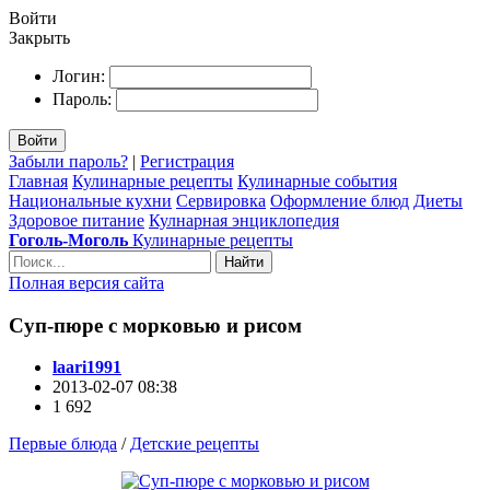
Войти
Закрыть
Логин:
Пароль:
Войти
Забыли пароль?
|
Регистрация
Главная
Кулинарные рецепты
Кулинарные события
Национальные кухни
Сервировка
Оформление блюд
Диеты
Здоровое питание
Кулнарная энциклопедия
Гоголь-Моголь
Кулинарные рецепты
Найти
Полная версия сайта
Суп-пюре с морковью и рисом
laari1991
2013-02-07 08:38
1 692
Первые блюда
/
Детские рецепты