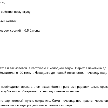
су;
собственному вкусу;
ный желток;
сем свежий – 0,5 батона.
ся и засыпается в кастрюлю с холодной водой. Варится чечевица до
иблизительно 20 минут. Незадолго до полной готовности, чечевицу надо
еобходимо нарезать ломтиками батон, при этом предварительно среза
тся кубиками и обжаривается на подсолнечном масле.
отвар, который нужно сохранить. Сама чечевица протирается через си
учения массы однородной консистенции как пюре.