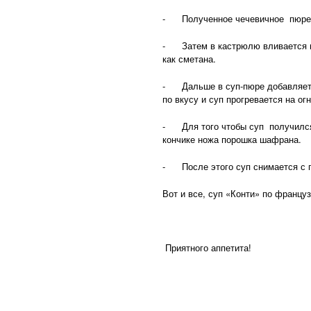
- Полученное чечевичное пюре ну
- Затем в кастрюлю вливается мол
как сметана.
- Дальше в суп-пюре добавляется
по вкусу и суп прогревается на огн
- Для того чтобы суп получился
кончике ножа порошка шафрана.
- После этого суп снимается с п
Вот и все, суп «Конти» по француз
Приятного аппетита!