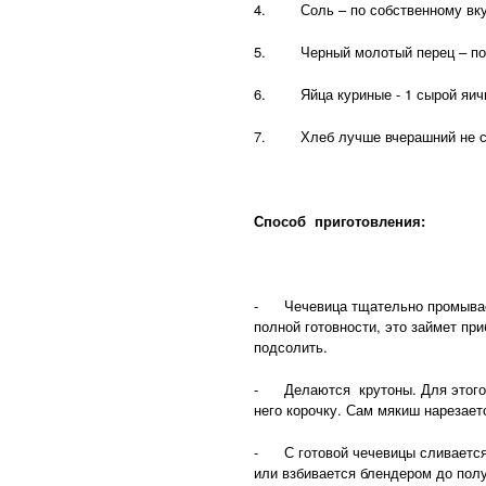
4. Соль – по собственному вку
5. Черный молотый перец – по 
6. Яйца куриные - 1 сырой яич
7. Хлеб лучше вчерашний не сов
Способ приготовления:
- Чечевица тщательно промывает
полной готовности, это займет пр
подсолить.
- Делаются крутоны. Для этого н
него корочку. Сам мякиш нарезае
- С готовой чечевицы сливается 
или взбивается блендером до пол