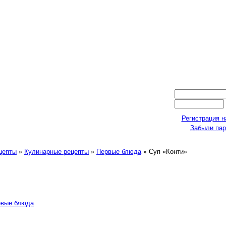
Регистрация н
Забыли па
ецепты
»
Кулинарные рецепты
»
Первые блюда
» Суп «Конти»
рвые блюда