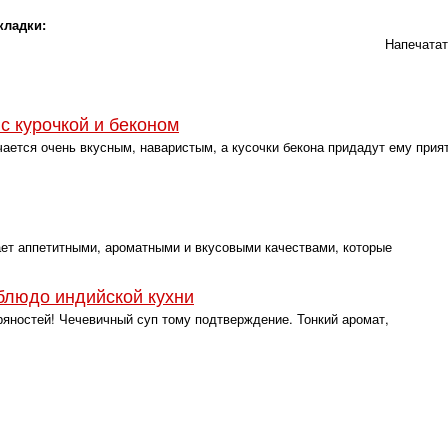
кладки:
Напечата
с курочкой и беконом
ется очень вкусным, наваристым, а кусочки бекона придадут ему прия
т аппетитными, ароматными и вкусовыми качествами, которые
блюдо индийской кухни
ряностей! Чечевичный суп тому подтверждение. Тонкий аромат,