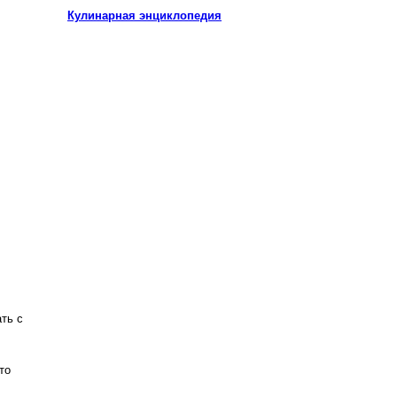
Кулинарная энциклопедия
ть с
то