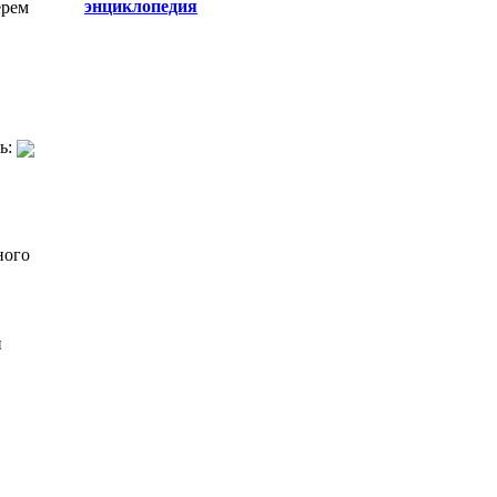
энциклопедия
ерем
ь:
ного
й