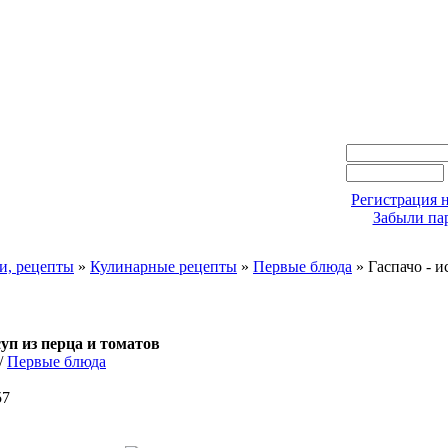
Регистрация н
Забыли па
и, рецепты
»
Кулинарные рецепты
»
Первые блюда
» Гаспачо - 
уп из перца и томатов
/
Первые блюда
57