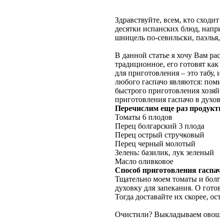
Здравствуйте, всем, кто сход
десятки испанских блюд, напр
шницель по-севильски, паэлья,
В данной статье я хочу Вам ра
традиционное, его готовят как
для приготовления – это табу,
любого гаспачо являются: поми
быстрого приготовления хозяй
приготовления гаспачо в духов
Перечислим еще раз продукт
Томаты 6 плодов
Перец болгарский 3 плода
Перец острый стручковый
Перец черный молотый
Зелень: базилик, лук зеленый
Масло оливковое
Способ приготовления гаспа
Тщательно моем томаты и болг
духовку для запекания. О гот
Тогда доставайте их скорее, о
Очистили? Выкладываем овощи 