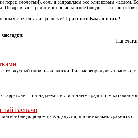
ый перец (молотый), соль и заправляем все оливковым маслом. Б
ы. Поздравляю, традиционное испанское блюдо – гаспачо готово.
денным с зеленью и гренками! Приятного Вам аппетита!
 закладки:
Напечатат
етками
 - это вкусный плов по-испански. Рис, морепродукты и много, м
из Таррагоны - принадлежит к старинным традициям каталанско
чный гаспачо
спанское блюдо родом из Андалусии, вполне можно сравнить с