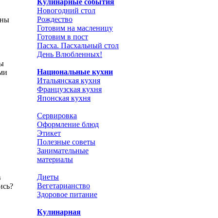
Кулинарные события
Новогодний стол
Рождество
тны
Готовим на масленицу
Готовим в пост
Пасха. Пасхальный стол
День Влюбленных!
ты
Национальные кухни
ими
Итальянская кухня
Французская кухня
Японская кухня
Сервировка
Оформление блюд
Этикет
Полезные советы
Занимательные
материалы
Диеты
в
Вегетарианство
ись?
Здоровое питание
Кулинарная