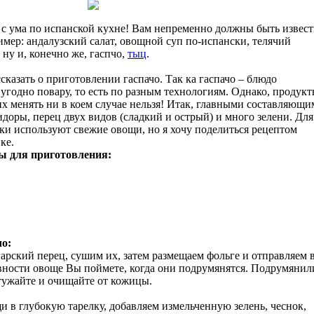
ит с ума по испанской кухне! Вам непременно должны быть извес
имер: андалузский салат, овощной суп по-испански, телячий
 ну и, конечно же, гаспчо,
тыц
.
ссказать о приготовлении гаспачо. Так ка гаспачо – блюдо
 угодно повару, то есть по разным технологиям. Однако, продук
 их менять ни в коем случае нельзя! Итак, главными составляющ
доры, перец двух видов (сладкий и острый) и много зелени. Для
ки используют свежие овощи, но я хочу поделиться рецептом
ке.
ы для приготовления:
чо:
арский перец, сушим их, затем размещаем фольге и отправляем 
овности овоще Вы поймете, когда они подрумянятся. Подрумянил
стужайте и очищайте от кожицы.
в глубокую тарелку, добавляем измельченную зелень, чеснок,