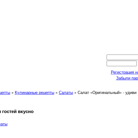
Регистрация н
Забыли па
ецепты
»
Кулинарные рецепты
»
Салаты
» Салат «Оригинальный» - удиви 
 гостей вкусно
латы