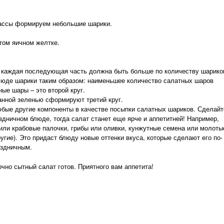
ассы формируем небольшие шарики.
том яичном желтке.
о каждая последующая часть должна быть больше по количеству шарико
люде шарики таким образом: наименьшее количество салатных шаров
ые шары – это второй круг.
анной зеленью сформируют третий круг.
бые другие компоненты в качестве посыпки салатных шариков. Сделайт
здничном блюде, тогда салат станет еще ярче и аппетитней! Например,
или крабовые палочки, грибы или оливки, кунжутные семена или молоты
ругие). Это придаст блюду новые оттенки вкуса, которые сделают его по-
аздничным.
очно сытный салат готов. Приятного вам аппетита!