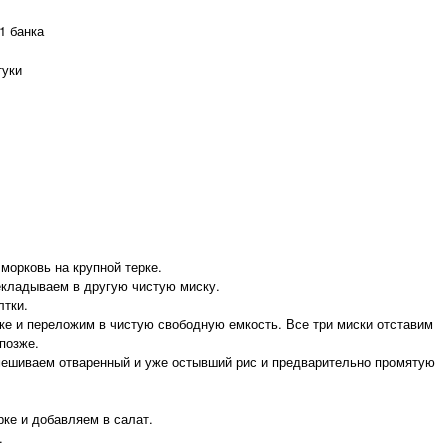
1 банка
туки
морковь на крупной терке.
екладываем в другую чистую миску.
лтки.
ке и переложим в чистую свободную емкость. Все три миски отставим
позже.
мешиваем отваренный и уже остывший рис и предварительно промятую
рке и добавляем в салат.
.