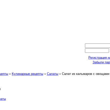
Регистрация н
Забыли па
ецепты
»
Кулинарные рецепты
»
Салаты
» Салат из кальмаров с овощами
и
латы