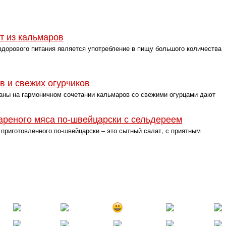
т из кальмаров
дорового питания является употребление в пищу большого количества
в и свежих огурчиков
ны на гармоничном сочетании кальмаров со свежими огурцами дают
ареного мяса по-швейцарски с сельдереем
приготовленного по-швейцарски – это сытный салат, с приятным