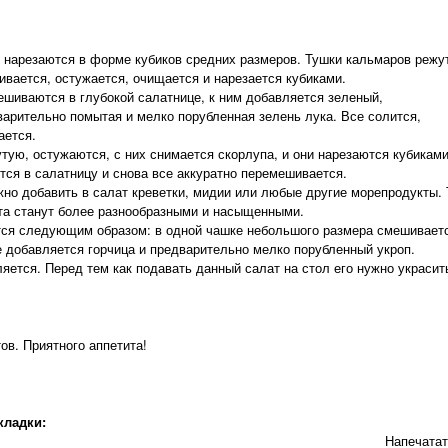
и нарезаются в форме кубиков средних размеров. Тушки кальмаров режу
ривается, остужается, очищается и нарезается кубиками.
ешиваются в глубокой салатнице, к ним добавляется зеленый,
арительно помытая и мелко порубленная зелень лука. Все солится,
ается.
тую, остужаются, с них снимается скорлупа, и они нарезаются кубиками
тся в салатницу и снова все аккуратно перемешивается.
жно добавить в салат креветки, мидии или любые другие морепродукты. 
та станут более разнообразными и насыщенными.
ится следующим образом: в одной чашке небольшого размера смешивает
е добавляется горчица и предварительно мелко порубленный укроп.
ется. Перед тем как подавать данный салат на стол его нужно украсит
ов. Приятного аппетита!
кладки:
Напечата