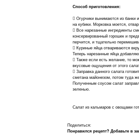
Способ приготовления:
 Огурчики вынимаются из банки 
на кубики. Морковка моется, отва
 Все нарезанные ингредиенты см
консервированный горошек и предв
перчится, и тщательно перемешив
 Куриные яйца отвариваются вкру
Теперь нарезанные яйца добавляю
 Также если есть желание, то мо
вкусовые ощущения от этого сала
 Заправка данного салата готов
сметана майонезом, потом туда ж
Полученным соусом салат заправля
зеленью.
Салат из кальмаров с овощами гот
Поделиться:
Понравился рецепт? Добавьте в за