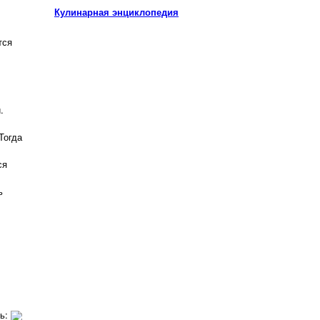
Кулинарная энциклопедия
тся
.
Тогда
ся
ь
ть: