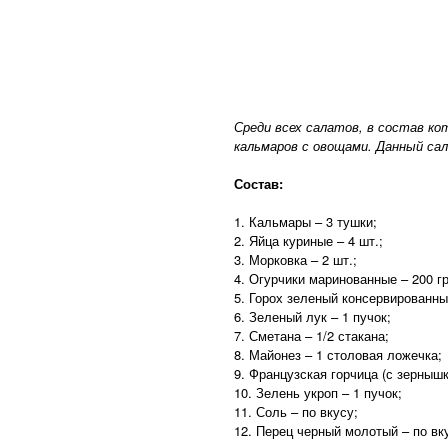
Среди всех салатов, в состав ко
кальмаров с овощами. Данный сал
Состав:
1. Кальмары – 3 тушки;
2. Яйца куриные – 4 шт.;
3. Морковка – 2 шт.;
4. Огурчики маринованные – 200 гр
5. Горох зеленый консервированны
6. Зеленый лук – 1 пучок;
7. Сметана – 1/2 стакана;
8. Майонез – 1 столовая ложечка;
9. Французская горчица (с зернышк
10. Зелень укроп – 1 пучок;
11. Соль – по вкусу;
12. Перец черный молотый – по вк