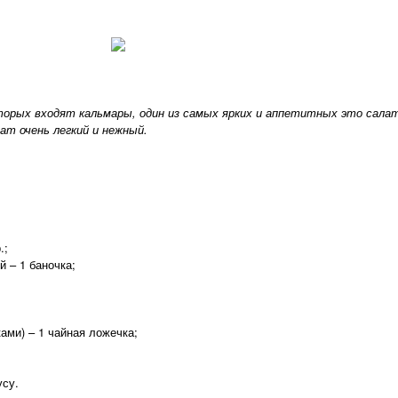
торых входят кальмары, один из самых ярких и аппетитных это салат
ат очень легкий и нежный.
.;
й – 1 баночка;
ами) – 1 чайная ложечка;
усу.