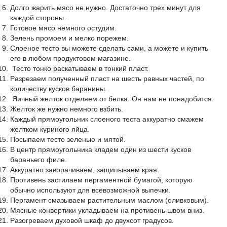
Долго жарить мясо не нужно. Достаточно трех минут для
каждой стороны.
Готовое мясо немного остудим.
Зелень промоем и мелко порежем.
Слоеное тесто вы можете сделать сами, а можете и купить
его в любом продуктовом магазине.
Тесто тонко раскатываем в тонкий пласт.
Разрезаем полученный пласт на шесть равных частей, по
количеству кусков баранины.
Яичный желток отделяем от белка. Он нам не понадобится.
Желток же нужно немного взбить.
Каждый прямоугольник слоеного теста аккуратно смажем
желтком куриного яйца.
Посыпаем тесто зеленью и мятой.
В центр прямоугольника кладем один из шести кусков
бараньего филе.
Аккуратно заворачиваем, защипываем края.
Противень застилаем пергаментной бумагой, которую
обычно используют для всевозможной выпечки.
Пергамент смазываем растительным маслом (оливковым).
Мясные конвертики укладываем на противень швом вниз.
Разогреваем духовой шкаф до двухсот градусов.