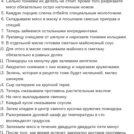
Сильно тонкими их делать не стоит. Кроме того разрезайте
мясо обязательно остро наточенным ножом.
Каждую порцию слегка отбейте специальным молоточком.
Складываем мясо в миску и посыпаем смесью приправ и
специй.
Теперь займемся остальными ингредиентами.
Луковицу очищаем от шелухи и нарезаем тонкими кольцами.
В отдельной миске готовим сметано-майонезный соус.
Для этого в миске смешиваем майонез и сметану
обязательно в равных долях.
Помидоры на минутку-две заливаем кипятком.
Аккуратно снимаем с них кожицу и нарезаем кружочками.
Зелень, которая в рецепте тоже будет нелишней, мелко
шинкуем.
Сыр натираем на крупной терке.
Теперь смазываем противень растительным маслом.
На него выкладываем свинину.
Каждый кусок смазываем соусом.
Затем кладем в центр свиного кусочка кружочек помидора.
Разогреваем духовой шкаф до температуры в сто
восемьдесят градусов.
Запекаем мясо в течение двадцати-двадцати пяти минут.
После того, как время истечет, аккуратно достаем противень