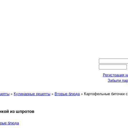
Регистрация н
Забыли па
ецепты
»
Кулинарные рецепты
»
Вторые блюда
» Картофельные биточки с
нкой из шпротов
рые блюда