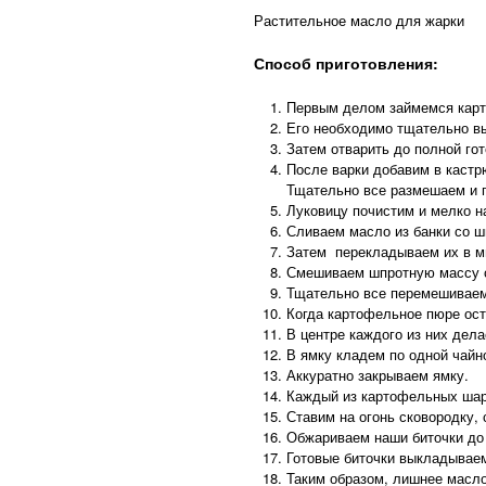
Растительное масло для жарки
Способ приготовления:
Первым делом займемся кар
Его необходимо тщательно вы
Затем отварить до полной гот
После варки добавим в кастр
Тщательно все размешаем и 
Луковицу почистим и мелко н
Сливаем масло из банки со ш
Затем перекладываем их в м
Смешиваем шпротную массу с
Тщательно все перемешиваем
Когда картофельное пюре ост
В центре каждого из них дел
В ямку кладем по одной чайн
Аккуратно закрываем ямку.
Каждый из картофельных шар
Ставим на огонь сковородку,
Обжариваем наши биточки до 
Готовые биточки выкладывае
Таким образом, лишнее масло