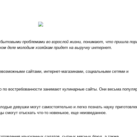
 бытовыми проблемами во взрослой жизни, понимают, что пришла пор
ком деле молодым хозяйкам придет на выручку интернет.
севозможными сайтами, интернет-магазинами, социальными сетями и
о по востребованности занимают кулинарные сайты. Они весьма популя
одые девушки могут самостоятельно и легко познать науку приготовле
ы смогут отыскать что-то новенькое, еще неизведанное.
готовления изысканных салатов, сытных мясных блюд, а также