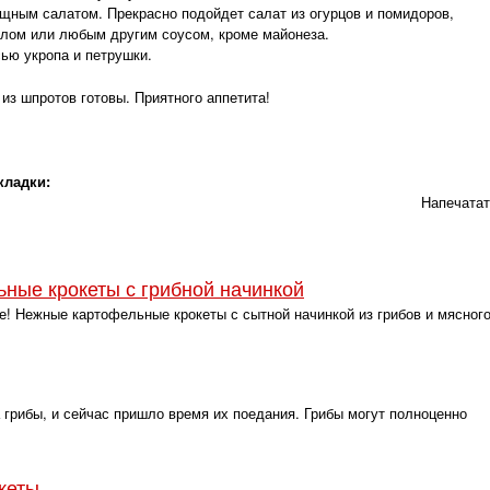
ощным салатом. Прекрасно подойдет салат из огурцов и помидоров,
лом или любым другим соусом, кроме майонеза.
ью укропа и петрушки.
из шпротов готовы. Приятного аппетита!
кладки:
Напечата
ные крокеты с грибной начинкой
е! Нежные картофельные крокеты с сытной начинкой из грибов и мясног
 грибы, и сейчас пришло время их поедания. Грибы могут полноценно
кеты