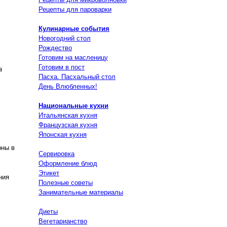
Рецепты для пароварки
Кулинарные события
Новогодний стол
Рождество
Готовим на масленицу
Готовим в пост
а
Пасха. Пасхальный стол
День Влюбленных!
Национальные кухни
Итальянская кухня
Французская кухня
Японская кухня
рны в
Сервировка
Оформление блюд
Этикет
ния
Полезные советы
Занимательные материалы
Диеты
Вегетарианство