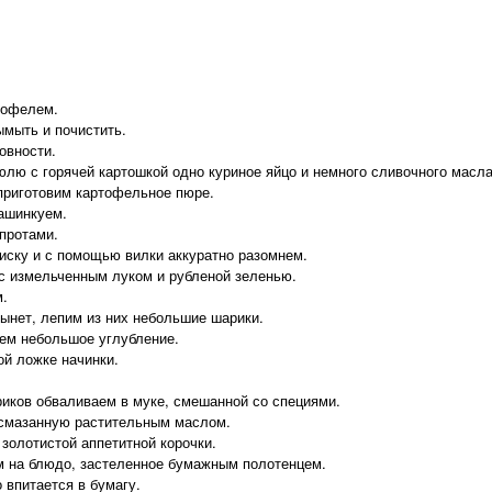
тофелем.
мыть и почистить.
овности.
юлю с горячей картошкой одно куриное яйцо и немного сливочного масла
приготовим картофельное пюре.
ашинкуем.
протами.
иску и с помощью вилки аккуратно разомнем.
 измельченным луком и рубленой зеленью.
.
ынет, лепим из них небольшие шарики.
аем небольшое углубление.
ой ложке начинки.
иков обваливаем в муке, смешанной со специями.
 смазанную растительным маслом.
золотистой аппетитной корочки.
м на блюдо, застеленное бумажным полотенцем.
 впитается в бумагу.