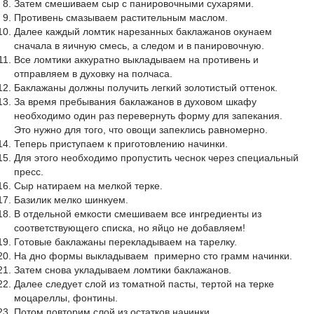
Затем смешиваем сыр с панировочными сухарями.
Противень смазываем растительным маслом.
Далее каждый ломтик нарезанных баклажанов окунаем
сначала в яичную смесь, а следом и в панировочную.
Все ломтики аккуратно выкладываем на противень и
отправляем в духовку на полчаса.
Баклажаны должны получить легкий золотистый оттенок.
За время пребывания баклажанов в духовом шкафу
необходимо один раз перевернуть форму для запекания.
Это нужно для того, что овощи запеклись равномерно.
Теперь приступаем к приготовлению начинки.
Для этого необходимо пропустить чеснок через специальный
пресс.
Сыр натираем на мелкой терке.
Базилик мелко шинкуем.
В отдельной емкости смешиваем все ингредиенты из
соответствующего списка, но яйцо не добавляем!
Готовые баклажаны перекладываем на тарелку.
На дно формы выкладываем примерно сто грамм начинки.
Затем снова укладываем ломтики баклажанов.
Далее следует слой из томатной пасты, тертой на терке
моцареллы, фонтины.
Потом повторим слой из остатков начинки.