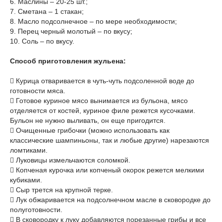
6. Маслины – 20-25 шт.;
7. Сметана – 1 стакан;
8. Масло подсолнечное – по мере необходимости;
9. Перец черный молотый – по вкусу;
10. Соль – по вкусу.
Способ приготовления жульена:
 Курица отваривается в чуть-чуть подсоленной воде до
готовности мяса.
 Готовое куриное мясо вынимается из бульона, мясо
отделяется от костей, куриное филе режется кусочками.
Бульон не нужно выливать, он еще пригодится.
 Очищенные грибочки (можно использовать как
классические шампиньоны, так и любые другие) нарезаются
ломтиками.
 Луковицы измельчаются соломкой.
 Копченая курочка или копченый окорок режется мелкими
кубиками.
 Сыр трется на крупной терке.
 Лук обжаривается на подсолнечном масле в сковородке до
полуготовности.
 В сковородку к луку добавляются порезанные грибы и все