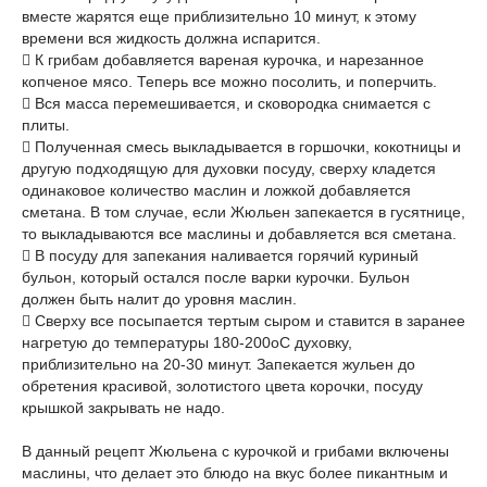
вместе жарятся еще приблизительно 10 минут, к этому
времени вся жидкость должна испарится.
 К грибам добавляется вареная курочка, и нарезанное
копченое мясо. Теперь все можно посолить, и поперчить.
 Вся масса перемешивается, и сковородка снимается с
плиты.
 Полученная смесь выкладывается в горшочки, кокотницы и
другую подходящую для духовки посуду, сверху кладется
одинаковое количество маслин и ложкой добавляется
сметана. В том случае, если Жюльен запекается в гусятнице,
то выкладываются все маслины и добавляется вся сметана.
 В посуду для запекания наливается горячий куриный
бульон, который остался после варки курочки. Бульон
должен быть налит до уровня маслин.
 Сверху все посыпается тертым сыром и ставится в заранее
нагретую до температуры 180-200оС духовку,
приблизительно на 20-30 минут. Запекается жульен до
обретения красивой, золотистого цвета корочки, посуду
крышкой закрывать не надо.
В данный рецепт Жюльена с курочкой и грибами включены
маслины, что делает это блюдо на вкус более пикантным и