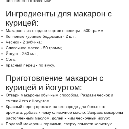
невозможно отказаться!
Ингредиенты для макарон с
курицей:
Макароны
из твердых сортов пшеницы -
500
грамм
;
Копченые куриные бедрышки
-
2
шт.
;
Чеснок
-
2
зубчика
;
Сливочное масло
-
50
грамм
;
Йогурт
-
250
мл.
;
Соль
;
Красный перец
-
по вкусу
.
Приготовление макарон с
курицей и йогуртом:
Отвари макароны обычным способом. Раздави чеснок и
смешай его с йогуртом.
Красный перец прокали на сковороде для большего
аромата, добавь к нему сливочное масло. Заправь макароны
растопленным маслом, долей к ним чесночный йогурт.
Подавай макароны горячими, сверху помести копченую