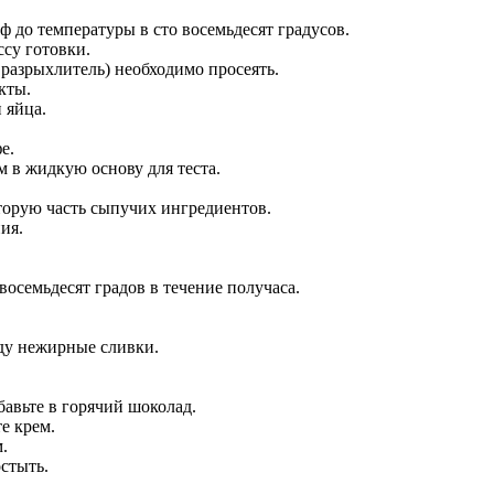
 до температуры в сто восемьдесят градусов.
су готовки.
 разрыхлитель) необходимо просеять.
кты.
 яйца.
е.
 в жидкую основу для теста.
торую часть сыпучих ингредиентов.
ия.
восемьдесят градов в течение получаса.
аду нежирные сливки.
бавьте в горячий шоколад.
е крем.
.
стыть.