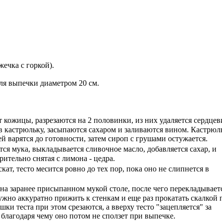
жечка с горкой).
ля выпечки диаметром 20 см.
 кожицы, разрезаются на 2 половинки, из них удаляется сердцев
 кастрюльку, засыпаются сахаром и заливаются вином. Кастрюл
ей варятся до готовности, затем сироп с грушами остужается.
ся мука, выкладывается сливочное масло, добавляется сахар, и
рительно снятая с лимона - цедра.
кат, тесто месится ровно до тех пор, пока оно не слипнется в
 на заранее присыпанном мукой столе, после чего перекладывает
ужно аккуратно прижить к стенкам и еще раз прокатать скалкой 
ки теста при этом срезаются, а вверху тесто "зацепляется" за
благодаря чему оно потом не сползет при выпечке.