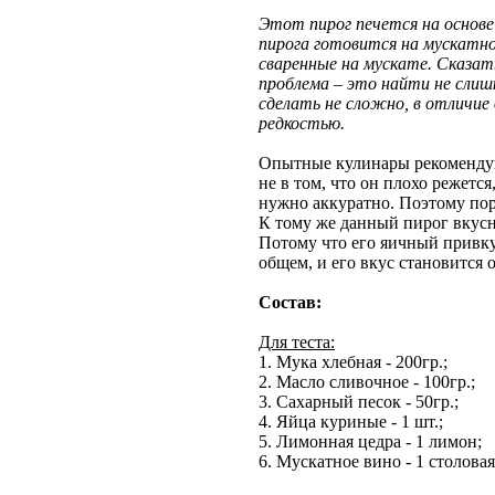
Этот пирог печется на основе 
пирога готовится на мускатн
сваренные на мускате. Сказать
проблема – это найти не слишк
сделать не сложно, в отличие
редкостью.
Опытные кулинары рекомендуют
не в том, что он плохо режется
нужно аккуратно. Поэтому пор
К тому же данный пирог вкусне
Потому что его яичный привкус
общем, и его вкус становится
Состав:
Для теста:
1. Мука хлебная - 200гр.;
2. Масло сливочное - 100гр.;
3. Сахарный песок - 50гр.;
4. Яйца куриные - 1 шт.;
5. Лимонная цедра - 1 лимон;
6. Мускатное вино - 1 столова