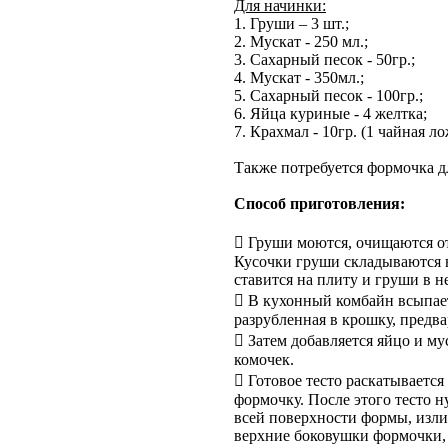
Для начинки:
1. Груши – 3 шт.;
2. Мускат - 250 мл.;
3. Сахарный песок - 50гр.;
4. Мускат - 350мл.;
5. Сахарный песок - 100гр.;
6. Яйца куриные - 4 желтка;
7. Крахмал - 10гр. (1 чайная ло
Также потребуется формочка д
Способ приготовления:
 Груши моются, очищаются от
Кусочки груши складываются в
ставится на плиту и груши в н
 В кухонный комбайн всыпает
разрубленная в крошку, предва
 Затем добавляется яйцо и мус
комочек.
 Готовое тесто раскатывается
формочку. После этого тесто н
всей поверхности формы, излиш
верхние боковушки формочки, 