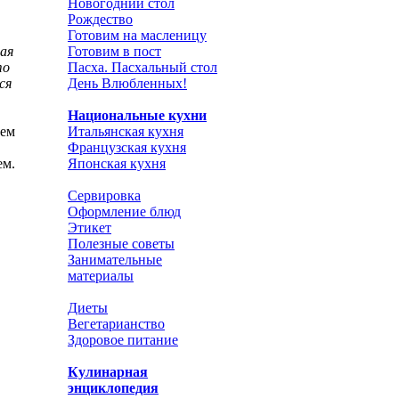
Новогодний стол
Рождество
Готовим на масленицу
ная
Готовим в пост
то
Пасха. Пасхальный стол
ся
День Влюбленных!
Национальные кухни
сем
Итальянская кухня
Французская кухня
ем.
Японская кухня
Сервировка
Оформление блюд
Этикет
Полезные советы
Занимательные
материалы
Диеты
Вегетарианство
Здоровое питание
Кулинарная
энциклопедия