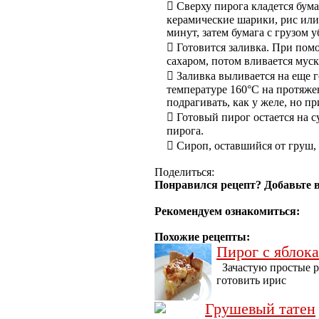
 Сверху пирога кладется бума
керамические шарики, рис или
минут, затем бумага с грузом у
 Готовится заливка. При пом
сахаром, потом вливается муск
 Заливка выливается на еще г
температуре 160°С на протяже
подрагивать, как у желе, но п
 Готовый пирог остается на 
пирога.
 Сироп, оставшийся от груш, 
Поделиться:
Понравился рецепт? Добавьте в
Рекомендуем ознакомиться:
Похожие рецепты:
Пирог с яблок
Зачастую простые р
готовить ирис
Грушевый татен