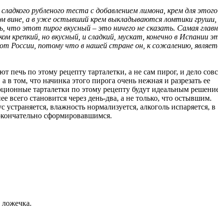
сладкого рубленого теста с добавлением лимона, крем для этого
ом вине, а в уже остывший крем выкладываются ломтики груши,
, что этот пирог вкусный – это ничего не сказать. Самая глав
ом крепкий, но вкусный, и сладкий, мускат, конечно в Испании э
 от России, потому что в нашей стране он, к сожалению, являет
 печь по этому рецепту тарталетки, а не сам пирог, и дело сов
, а в том, что начинка этого пирога очень нежная и разрезать ее
ционные тарталетки по этому рецепту будут идеальным решени
е всего становится через день-два, а не только, что остывшим.
 устраняется, влажность нормализуется, алкоголь испаряется, в
 окончательно сформировавшимся.
я ложечка.