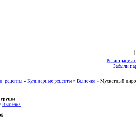
Регистрация н
Забыли па
и, рецепты
»
Кулинарные рецепты
»
Выпечка
» Мускатный пиро
 груши
/
Выпечка
09