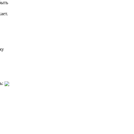
быть
ает.
ху
ь: